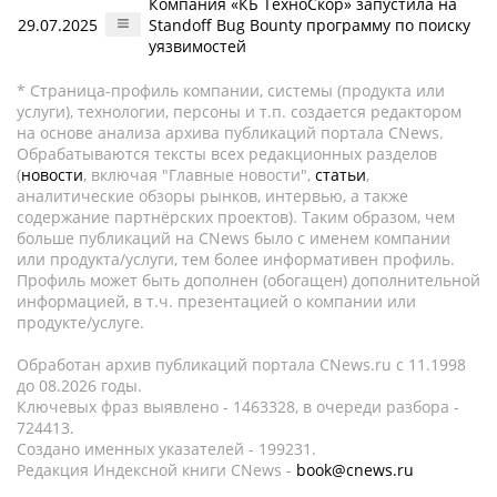
Компания «КБ ТехноСкор» запустила на
29.07.2025
Standoff Bug Bounty программу по поиску
уязвимостей
* Страница-профиль компании, системы (продукта или
услуги), технологии, персоны и т.п. создается редактором
на основе анализа архива публикаций портала CNews.
Обрабатываются тексты всех редакционных разделов
(
новости
, включая "Главные новости",
статьи
,
аналитические обзоры рынков, интервью, а также
содержание партнёрских проектов). Таким образом, чем
больше публикаций на CNews было с именем компании
или продукта/услуги, тем более информативен профиль.
Профиль может быть дополнен (обогащен) дополнительной
информацией, в т.ч. презентацией о компании или
продукте/услуге.
Обработан архив публикаций портала CNews.ru c 11.1998
до 08.2026 годы.
Ключевых фраз выявлено - 1463328, в очереди разбора -
724413.
Создано именных указателей - 199231.
Редакция Индексной книги CNews -
book@cnews.ru