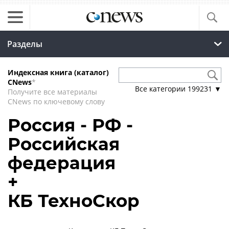
Разделы
Индексная книга (каталог)
CNews
*
Все категории
199231
▼
Получите все материалы
CNews по ключевому слову
Россия - РФ -
Российская
федерация
+
КБ ТехноСкор