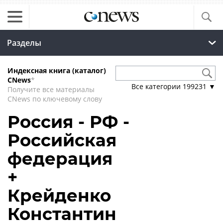
Разделы
Индексная книга (каталог)
CNews
*
Все категории
199231
▼
Получите все материалы
CNews по ключевому слову
Россия - РФ -
Российская
федерация
+
Крейденко
Константин