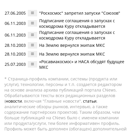
27.06.2005
"Роскосмос" запретил запуски "Союзов"
Подписание соглашения о запусках с
06.11.2003
космодрома Куру откладывается
Подписание соглашения о запусках с
06.11.2003
космодрома Куру откладывается
28.10.2003
На Землю вернулся экипаж МКС
28.10.2003
На Землю вернулся экипаж МКС
«Росавиакосмос» и НАСА обсудят будущее
25.07.2003
МКС
* Страница-профиль компании, системы (продукта или
услуги), технологии, персоны и т.п. создается редактором
на основе анализа архива публикаций портала CNews.
Обрабатываются тексты всех редакционных разделов
(
новости
, включая "Главные новости",
статьи
,
аналитические обзоры рынков, интервью, а также
содержание партнёрских проектов). Таким образом, чем
больше публикаций на CNews было с именем компании
или продукта/услуги, тем более информативен профиль.
Профиль может быть дополнен (обогащен) дополнительной