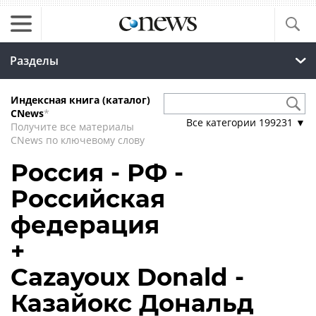
Разделы
Индексная книга (каталог)
CNews
*
Все категории
199231
▼
Получите все материалы
CNews по ключевому слову
Россия - РФ -
Российская
федерация
+
Cazayoux Donald -
Казайокс Дональд