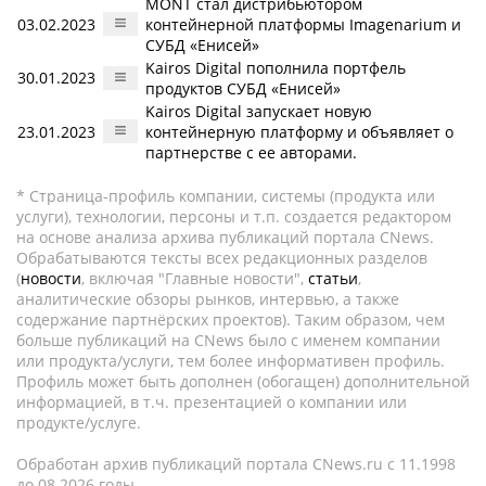
MONT стал дистрибьютором
03.02.2023
контейнерной платформы Imagenarium и
СУБД «Енисей»
Kairos Digital пополнила портфель
30.01.2023
продуктов СУБД «Енисей»
Kairos Digital запускает новую
23.01.2023
контейнерную платформу и объявляет о
партнерстве с ее авторами.
* Страница-профиль компании, системы (продукта или
услуги), технологии, персоны и т.п. создается редактором
на основе анализа архива публикаций портала CNews.
Обрабатываются тексты всех редакционных разделов
(
новости
, включая "Главные новости",
статьи
,
аналитические обзоры рынков, интервью, а также
содержание партнёрских проектов). Таким образом, чем
больше публикаций на CNews было с именем компании
или продукта/услуги, тем более информативен профиль.
Профиль может быть дополнен (обогащен) дополнительной
информацией, в т.ч. презентацией о компании или
продукте/услуге.
Обработан архив публикаций портала CNews.ru c 11.1998
до 08.2026 годы.