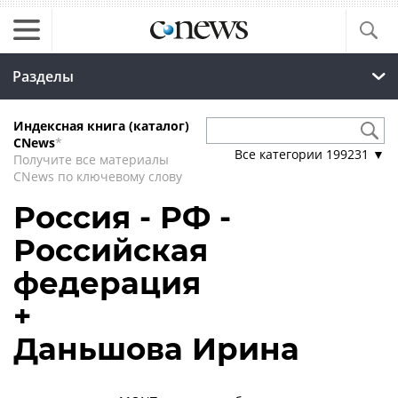
Разделы
Индексная книга (каталог)
CNews
*
Все категории
199231
▼
Получите все материалы
CNews по ключевому слову
Россия - РФ -
Российская
федерация
+
Даньшова Ирина