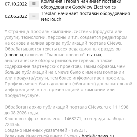
Компания Treolan начинает поставки
07.10.2022
оборудования GoodView Electronics
Treolan начинает поставки оборудования
02.06.2022
NexTouch
* Страница-профиль компании, системы (продукта или
услуги), технологии, персоны и т.п. создается редактором
на основе анализа архива публикаций портала CNews.
Обрабатываются тексты всех редакционных разделов
(
новости
, включая "Главные новости",
статьи
,
аналитические обзоры рынков, интервью, а также
содержание партнёрских проектов). Таким образом, чем
больше публикаций на CNews было с именем компании
или продукта/услуги, тем более информативен профиль.
Профиль может быть дополнен (обогащен) дополнительной
информацией, в т.ч. презентацией о компании или
продукте/услуге.
Обработан архив публикаций портала CNews.ru c 11.1998
до 08.2026 годы.
Ключевых фраз выявлено - 1463271, в очереди разбора -
724356.
Создано именных указателей - 199231.
Редакция Индексной книги CNews -
book@cnews.ru