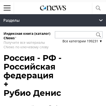
Разделы
Индексная книга (каталог)
CNews
*
Все категории
199231
▼
Получите все материалы
CNews по ключевому слову
Россия - РФ -
Российская
федерация
+
Рубио Денис