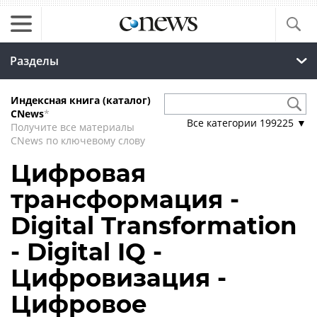
Разделы
Индексная книга (каталог)
CNews
*
Все категории
199225
▼
Получите все материалы
CNews по ключевому слову
Цифровая
трансформация -
Digital Transformation
- Digital IQ -
Цифровизация -
Цифровое