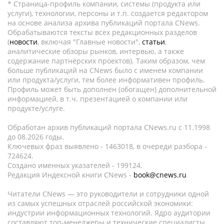
* Страница-профиль компании, системы (продукта или
услуги), технологии, персоны и т.п. создается редактором
на основе анализа архива публикаций портала CNews.
Обрабатываются тексты всех редакционных разделов
(
новости
, включая "Главные новости",
статьи
,
аналитические обзоры рынков, интервью, а также
содержание партнёрских проектов). Таким образом, чем
больше публикаций на CNews было с именем компании
или продукта/услуги, тем более информативен профиль.
Профиль может быть дополнен (обогащен) дополнительной
информацией, в т.ч. презентацией о компании или
продукте/услуге.
Обработан архив публикаций портала CNews.ru c 11.1998
до 08.2026 годы.
Ключевых фраз выявлено - 1463018, в очереди разбора -
724624.
Создано именных указателей - 199124.
Редакция Индексной книги CNews -
book@cnews.ru
Читатели CNews — это руководители и сотрудники одной
из самых успешных отраслей российской экономики:
индустрии информационных технологий. Ядро аудитории
составляют топ-менеджеры и технические специалисты