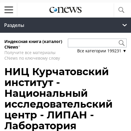
Разделы
Индексная книга (каталог)
CNews
*
Все категории
199231
▼
Получите все материалы
CNews по ключевому слову
НИЦ Курчатовский
институт -
Национальный
исследовательский
центр - ЛИПАН -
Лаборатория