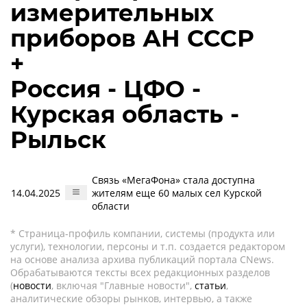
измерительных
приборов АН СССР
+
Россия - ЦФО -
Курская область -
Рыльск
Связь «МегаФона» стала доступна
14.04.2025
жителям еще 60 малых сел Курской
области
* Страница-профиль компании, системы (продукта или
услуги), технологии, персоны и т.п. создается редактором
на основе анализа архива публикаций портала CNews.
Обрабатываются тексты всех редакционных разделов
(
новости
, включая "Главные новости",
статьи
,
аналитические обзоры рынков, интервью, а также