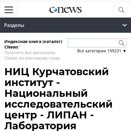
Разделы
Индексная книга (каталог)
CNews
*
Все категории
199231
▼
Получите все материалы
CNews по ключевому слову
НИЦ Курчатовский
институт -
Национальный
исследовательский
центр - ЛИПАН -
Лаборатория