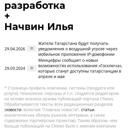
разработка
+
Начвин Илья
Жители Татарстана будут получать
29.04.2026
уведомления о воздушной угрозе через
мобильное приложение IP-домофонии
Минцифры сообщает о новых
возможностях использования «Госключа»,
29.03.2024
которые станут доступны татарстанцам в
апреле и мае
* Страница-профиль компании, системы (продукта или
услуги), технологии, персоны и т.п. создается редактором
на основе анализа архива публикаций портала CNews.
Обрабатываются тексты всех редакционных разделов
(
новости
, включая "Главные новости",
статьи
,
аналитические обзоры рынков, интервью, а также
содержание партнёрских проектов). Таким образом, чем
больше публикаций на CNews было с именем компании