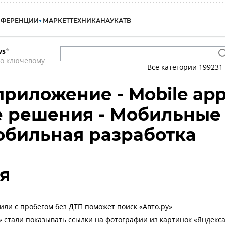
НФЕРЕНЦИИ
МАРКЕТ
ТЕХНИКА
НАУКА
ТВ
ws
*
по ключевому
Все категории
199231
риложение - Mobile ap
е решения - Мобильные
обильная разработка
я
или с пробегом без ДТП поможет поиск «Авто.ру»
» стали показывать ссылки на фотографии из картинок «Яндекс