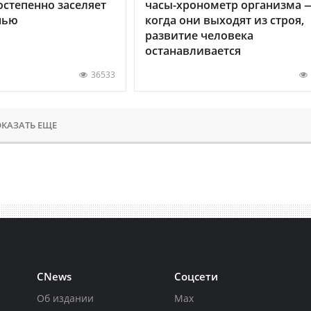
остепенно заселяет
часы-хронометр организма 
нью
когда они выходят из строя,
развитие человека
останавливается
36533
КАЗАТЬ ЕЩЕ
CNews
Соцсети
Об издании
Max