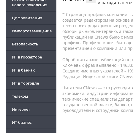
и находить нето
нового поколения
* Страница-профиль компании, сис
Цифровизация
создается редактором на основе
тексты всех редакционных раздел
Импортозамещение
обзоры рынков, интервью, а такж
публикаций на CNews было с име
профиль. Профиль может быть до
Безопасность
презентацией о компании или про
ИТ в госсекторе
Обработан архив публикаций порт
Ключевых фраз выявлено - 146333
ИТ в банках
Создано именных указателей - 19
Редакция Индексной книги CNews
ИТ в торговле
Читатели CNews — это руководит
экономики: индустрии информаци
Телеком
технические специалисты депар
государственной власти, банков,
Интернет
руководители и сотрудники комп
ИТ-бизнес