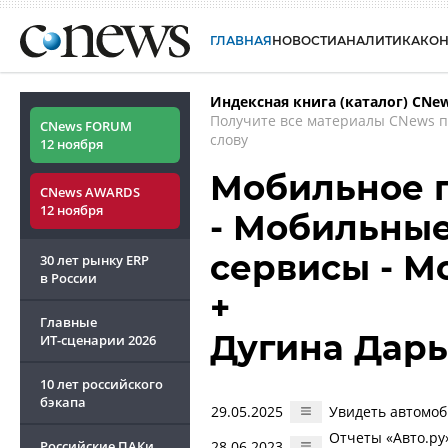
ГЛАВНАЯ
НОВОСТИ
АНАЛИТИКА
КО
Индексная книга (каталог) CNe
Получите все материалы CNews 
CNews FORUM
слову
12 ноября
Мобильное п
CNews AWARDS
12 ноября
- Мобильны
сервисы - М
30 лет рынку ERP
в России
+
Главные
Дугина Дарь
ИТ-сценарии
2026
10 лет российского
бэкапа
29.05.2025
Увидеть автомоб
Отчеты «Авто.ру
Российские ПАКи
28.06.2023