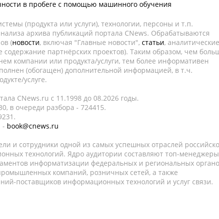
чности в пробеге с помощью машинного обучения
темы (продукта или услуги), технологии, персоны и т.п.
 анализа архива публикаций портала CNews. Обрабатываются
ов (
новости
, включая "Главные новости",
статьи
, аналитически
е содержание партнёрских проектов). Таким образом, чем боль
нем компании или продукта/услуги, тем более информативен
полнен (обогащен) дополнительной информацией, в т.ч.
дукте/услуге.
ала CNews.ru c 11.1998 до 08.2026 годы.
0, в очереди разбора - 724415.
9231.
 -
book@cnews.ru
ели и сотрудники одной из самых успешных отраслей российск
онных технологий. Ядро аудитории составляют топ-менеджеры
таментов информатизации федеральных и региональных орган
 промышленных компаний, розничных сетей, а также
аний-поставщиков информационных технологий и услуг связи.