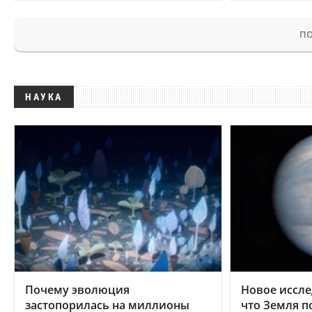
ПО
НАУКА
Почему эволюция
Новое иссле
застопорилась на миллионы
что Земля п