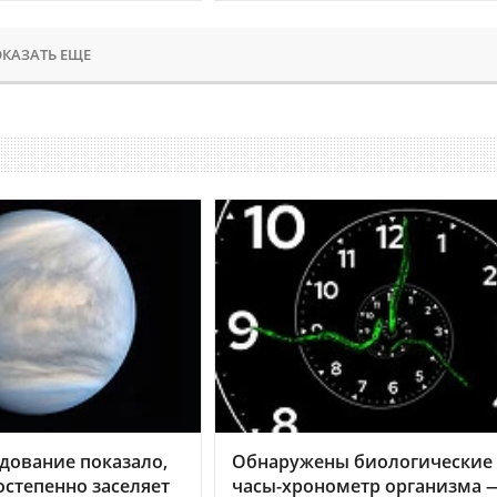
КАЗАТЬ ЕЩЕ
дование показало,
Обнаружены биологические
остепенно заселяет
часы-хронометр организма 