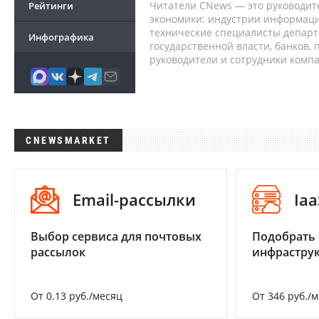
Читатели CNews — это руководит
Рейтинги
экономики: индустрии информаци
технические специалисты депар
Инфографика
государственной власти, банков,
руководители и сотрудники комп
CNEWSMARKET
Email-рассылки
Iaa
Выбор сервиса для почтовых
Подобрать
рассылок
инфраструк
От 0.13 руб./месяц
От 346 руб./