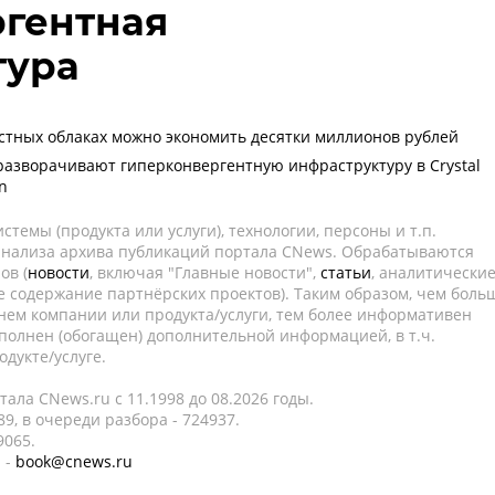
ргентная
тура
стных облаках можно экономить десятки миллионов рублей
 разворачивают гиперконвергентную инфраструктуру в Crystal
on
темы (продукта или услуги), технологии, персоны и т.п.
 анализа архива публикаций портала CNews. Обрабатываются
ов (
новости
, включая "Главные новости",
статьи
, аналитически
е содержание партнёрских проектов). Таким образом, чем боль
нем компании или продукта/услуги, тем более информативен
полнен (обогащен) дополнительной информацией, в т.ч.
дукте/услуге.
ала CNews.ru c 11.1998 до 08.2026 годы.
9, в очереди разбора - 724937.
9065.
 -
book@cnews.ru