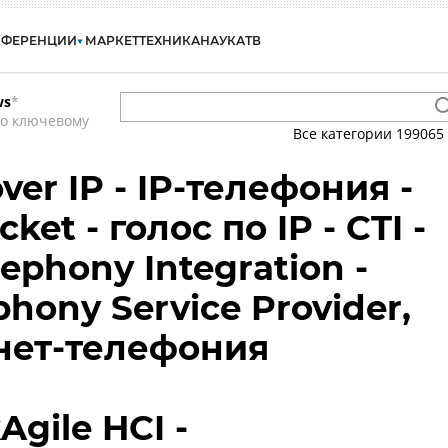
НФЕРЕНЦИИ
МАРКЕТ
ТЕХНИКА
НАУКА
ТВ
ws
*
по ключевому
Все категории
199065
over IP - IP-телефония -
cket - голос по IP - CTI -
ephony Integration -
phony Service Provider,
рнет-телефония
Agile HCI -