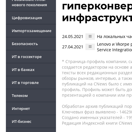
гиперконве
нового поколения
инфраструк
Цифровизация
Импортозамещение
24.05.2021
На локальных ча
Безопасность
Lenovo и Vkorpe
27.04.2021
Service Integrati
ИТ в госсекторе
* Страница-профиль компании, сис
создается редактором на основе
ИТ в банках
тексты всех редакционных раздел
обзоры рынков, интервью, а такж
ИТ в торговле
публикаций на CNews было с име
профиль. Профиль может быть до
презентацией о компании или про
Телеком
Обработан архив публикаций порт
Интернет
Ключевых фраз выявлено - 146298
Создано именных указателей - 19
ИТ-бизнес
Редакция Индексной книги CNews