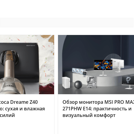
оса Dreame Z40
Обзор монитора MSI PRO MA
o: сухая и влажная
271PHW E14: практичность и
усилий
визуальный комфорт