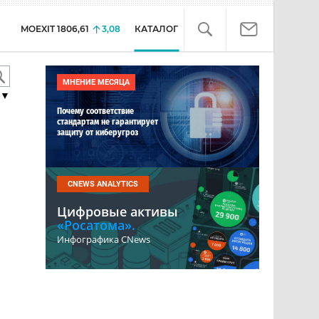
MOEXIT
1806,61
3,08
КАТАЛОГ
МНЕНИЕ МЕСЯЦА
▼
Почему соответствие
стандартам не гарантирует
защиту от киберугроз
CNEWS ANALYTICS
Цифровые активы
«Росатома».
Инфографика CNews