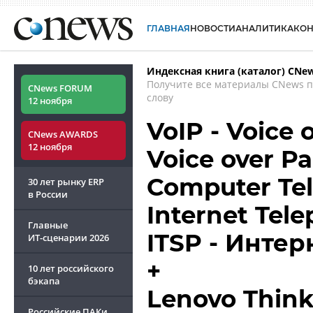
ГЛАВНАЯ
НОВОСТИ
АНАЛИТИКА
КО
Индексная книга (каталог) CNe
Получите все материалы CNews 
CNews FORUM
слову
12 ноября
VoIP - Voice 
CNews AWARDS
12 ноября
Voice over Pa
Computer Tel
30 лет рынку ERP
в России
Internet Tele
Главные
ITSP - Инте
ИТ-сценарии
2026
+
10 лет российского
бэкапа
Lenovo Think
Российские ПАКи