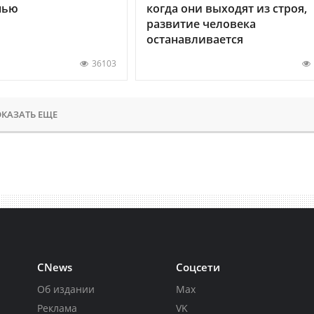
нью
когда они выходят из строя,
развитие человека
останавливается
36103
КАЗАТЬ ЕЩЕ
CNews
Соцсети
Об издании
Max
Реклама
VK