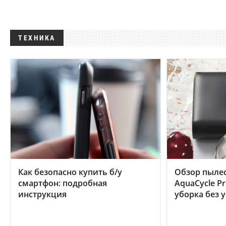
ТЕХНИКА
Как безопасно купить б/у
Обзор пылес
смартфон: подробная
AquaCycle Pr
инструкция
уборка без 