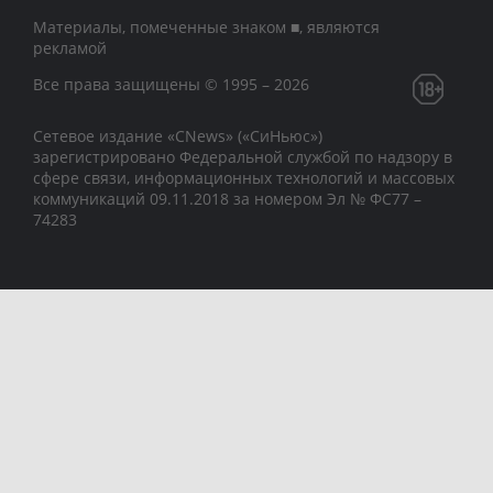
Материалы, помеченные знаком ■, являются
рекламой
Все права защищены © 1995 – 2026
Сетевое издание «CNews» («СиНьюс»)
зарегистрировано Федеральной службой по надзору в
сфере связи, информационных технологий и массовых
коммуникаций 09.11.2018 за номером Эл № ФС77 –
74283