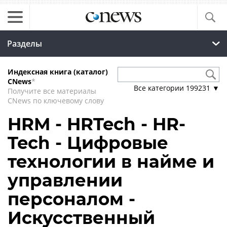
Разделы
Индексная книга (каталог)
CNews
*
Все категории
199231
▼
Получите все материалы
CNews по ключевому слову
HRM - HRTech - HR-
Tech - Цифровые
технологии в найме и
управлении
персоналом -
Искусственный