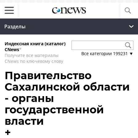
Разделы
Индексная книга (каталог)
CNews
*
Все категории
199231
▼
Получите все материалы
CNews по ключевому слову
Правительство
Сахалинской области
- органы
государственной
власти
+