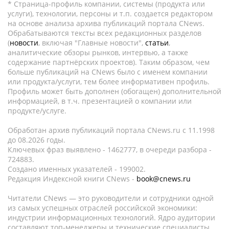
* Страница-профиль компании, системы (продукта или
услуги), технологии, персоны и т.п. создается редактором
на основе анализа архива публикаций портала CNews.
Обрабатываются тексты всех редакционных разделов
(
новости
, включая "Главные новости",
статьи
,
аналитические обзоры рынков, интервью, а также
содержание партнёрских проектов). Таким образом, чем
больше публикаций на CNews было с именем компании
или продукта/услуги, тем более информативен профиль.
Профиль может быть дополнен (обогащен) дополнительной
информацией, в т.ч. презентацией о компании или
продукте/услуге.
Обработан архив публикаций портала CNews.ru c 11.1998
до 08.2026 годы.
Ключевых фраз выявлено - 1462777, в очереди разбора -
724883.
Создано именных указателей - 199002.
Редакция Индексной книги CNews -
book@cnews.ru
Читатели CNews — это руководители и сотрудники одной
из самых успешных отраслей российской экономики:
индустрии информационных технологий. Ядро аудитории
составляют топ-менеджеры и технические специалисты