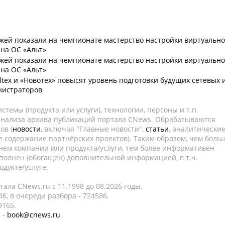
жей показали на чемпионате мастерство настройки виртуальн
на ОС «Альт»
жей показали на чемпионате мастерство настройки виртуальн
на ОС «Альт»
ltex и «Новотех» повысят уровень подготовки будущих сетевых 
нистраторов
темы (продукта или услуги), технологии, персоны и т.п.
 анализа архива публикаций портала CNews. Обрабатываются
ов (
новости
, включая "Главные новости",
статьи
, аналитически
е содержание партнёрских проектов). Таким образом, чем боль
нем компании или продукта/услуги, тем более информативен
полнен (обогащен) дополнительной информацией, в т.ч.
дукте/услуге.
ала CNews.ru c 11.1998 до 08.2026 годы.
6, в очереди разбора - 724586.
9165.
 -
book@cnews.ru