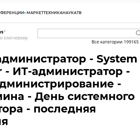
НФЕРЕНЦИИ
МАРКЕТ
ТЕХНИКА
НАУКА
ТВ
ws
*
по ключевому
Все категории
199165
дминистратор - System
r - ИТ-администратор -
дминистрирование -
ина - День системного
ора - последняя
ля