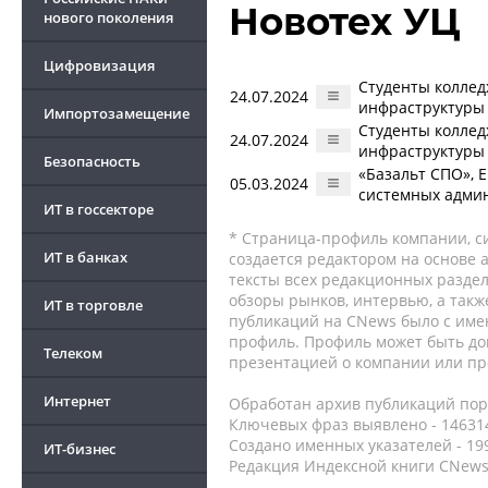
Новотех УЦ
нового поколения
Цифровизация
Студенты коллед
24.07.2024
инфраструктуры 
Импортозамещение
Студенты коллед
24.07.2024
инфраструктуры 
Безопасность
«Базальт СПО», E
05.03.2024
системных адми
ИТ в госсекторе
* Страница-профиль компании, сис
ИТ в банках
создается редактором на основе
тексты всех редакционных раздел
обзоры рынков, интервью, а такж
ИТ в торговле
публикаций на CNews было с име
профиль. Профиль может быть до
Телеком
презентацией о компании или про
Интернет
Обработан архив публикаций порт
Ключевых фраз выявлено - 146314
Создано именных указателей - 19
ИТ-бизнес
Редакция Индексной книги CNews