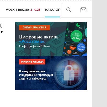
MOEXIT
1802,50
-0,23
КАТАЛОГ
CNEWS ANALYTICS
▼
Цифровые активы
«Росатома».
Инфографика CNews
МНЕНИЕ МЕСЯЦА
Почему соответствие
стандартам не гарантирует
защиту от киберугроз