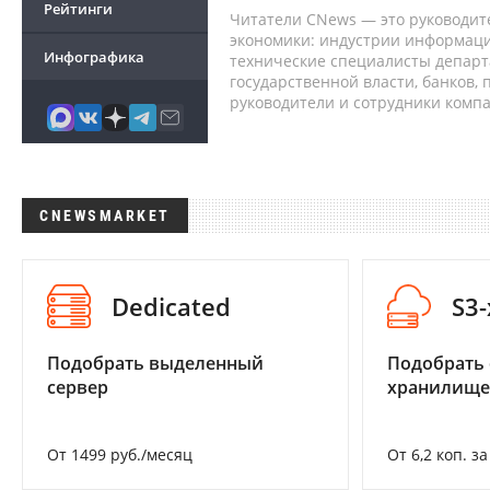
Рейтинги
Читатели CNews — это руководит
экономики: индустрии информаци
Инфографика
технические специалисты депар
государственной власти, банков,
руководители и сотрудники комп
CNEWSMARKET
Dedicated
S3
Подобрать выделенный
Подобрать
сервер
хранилище
От 1499 руб./месяц
От 6,2 коп. з