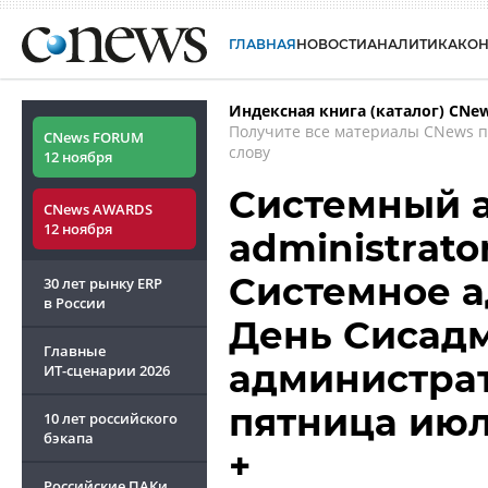
ГЛАВНАЯ
НОВОСТИ
АНАЛИТИКА
КО
Индексная книга (каталог) CNe
Получите все материалы CNews 
CNews FORUM
слову
12 ноября
Системный а
CNews AWARDS
12 ноября
administrato
Системное а
30 лет рынку ERP
в России
День Сисадм
Главные
администрат
ИТ-сценарии
2026
пятница ию
10 лет российского
бэкапа
+
Российские ПАКи