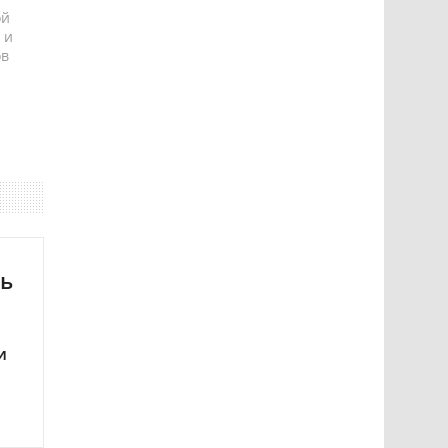
ой
 и
ов
ть
и