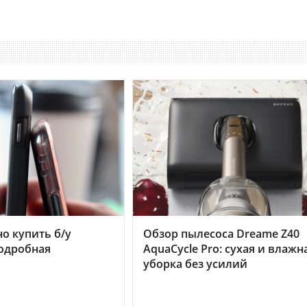
но купить б/у
Обзор пылесоса Dreame Z40
подробная
AquaCycle Pro: сухая и влажн
уборка без усилий