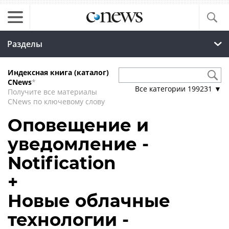
Разделы
Индексная книга (каталог)
CNews
*
Все категории
199231
▼
Получите все материалы
CNews по ключевому слову
Оповещение и
уведомление -
Notification
+
Новые облачные
технологии -