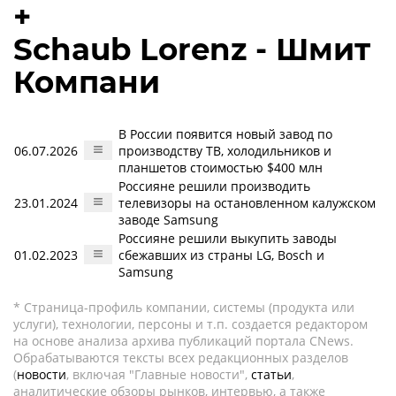
+
Schaub Lorenz - Шмит
Компани
В России появится новый завод по
06.07.2026
производству ТВ, холодильников и
планшетов стоимостью $400 млн
Россияне решили производить
23.01.2024
телевизоры на остановленном калужском
заводе Samsung
Россияне решили выкупить заводы
01.02.2023
сбежавших из страны LG, Bosch и
Samsung
* Страница-профиль компании, системы (продукта или
услуги), технологии, персоны и т.п. создается редактором
на основе анализа архива публикаций портала CNews.
Обрабатываются тексты всех редакционных разделов
(
новости
, включая "Главные новости",
статьи
,
аналитические обзоры рынков, интервью, а также