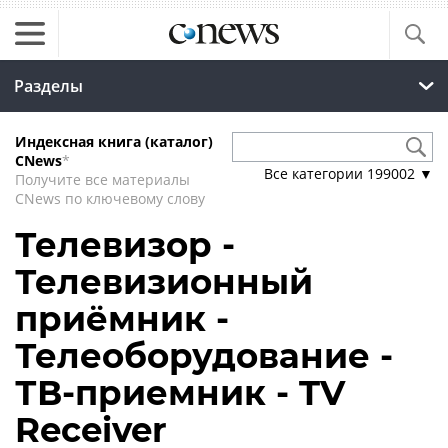
Разделы
Индексная книга (каталог)
CNews
*
Все категории
199002
▼
Получите все материалы
CNews по ключевому слову
Телевизор -
Телевизионный
приёмник -
Телеоборудование -
ТВ-приемник - TV
Receiver