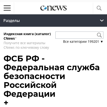
Разделы
Индексная книга (каталог)
CNews
*
Все категории
199201
▼
Получите все материалы
CNews по ключевому слову
ФСБ РФ -
Федеральная служба
безопасности
Российской
Федерации
+