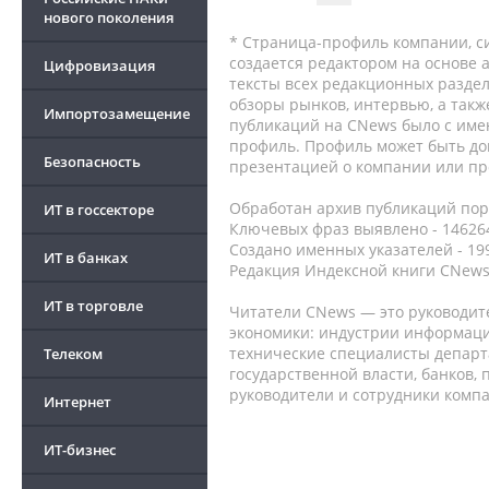
нового поколения
* Страница-профиль компании, сис
создается редактором на основе
Цифровизация
тексты всех редакционных раздел
обзоры рынков, интервью, а такж
Импортозамещение
публикаций на CNews было с име
профиль. Профиль может быть до
Безопасность
презентацией о компании или про
Обработан архив публикаций порт
ИТ в госсекторе
Ключевых фраз выявлено - 146264
Создано именных указателей - 19
ИТ в банках
Редакция Индексной книги CNews
ИТ в торговле
Читатели CNews — это руководит
экономики: индустрии информаци
технические специалисты депар
Телеком
государственной власти, банков,
руководители и сотрудники комп
Интернет
ИТ-бизнес