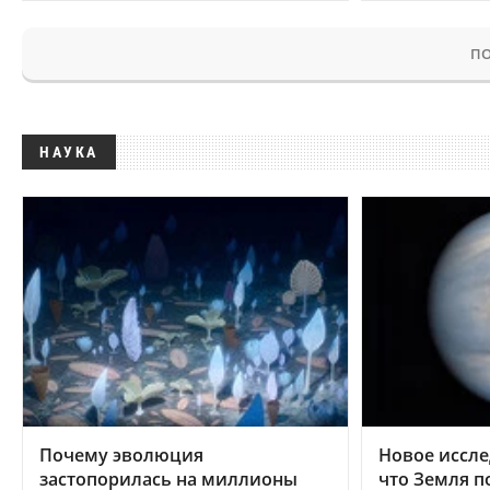
ПО
НАУКА
Почему эволюция
Новое иссле
застопорилась на миллионы
что Земля п