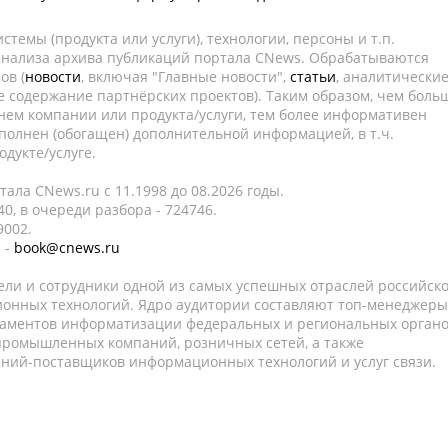
темы (продукта или услуги), технологии, персоны и т.п.
 анализа архива публикаций портала CNews. Обрабатываются
ов (
новости
, включая "Главные новости",
статьи
, аналитически
е содержание партнёрских проектов). Таким образом, чем боль
нем компании или продукта/услуги, тем более информативен
полнен (обогащен) дополнительной информацией, в т.ч.
дукте/услуге.
ала CNews.ru c 11.1998 до 08.2026 годы.
0, в очереди разбора - 724746.
9002.
 -
book@cnews.ru
ели и сотрудники одной из самых успешных отраслей российск
онных технологий. Ядро аудитории составляют топ-менеджеры
таментов информатизации федеральных и региональных орган
 промышленных компаний, розничных сетей, а также
аний-поставщиков информационных технологий и услуг связи.