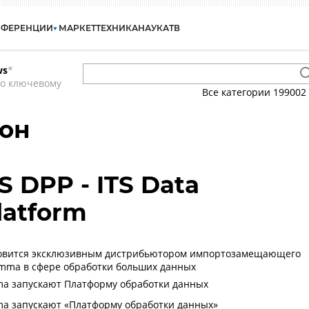
НФЕРЕНЦИИ
МАРКЕТ
ТЕХНИКА
НАУКА
ТВ
ws
*
по ключевому
Все категории
199002
тон
S DPP - ITS Data
latform
овится эксклюзивным дистрибьютором импортозамещающего
mma в сфере обработки больших данных
mma запускают Платформу обработки данных
mma запускают «Платформу обработки данных»