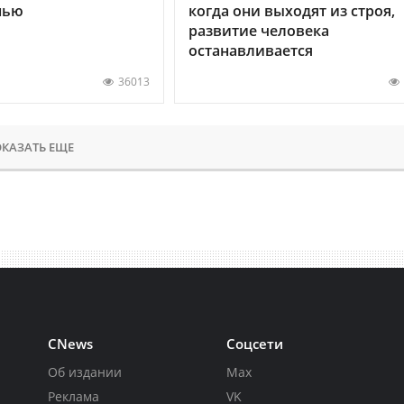
нью
когда они выходят из строя,
развитие человека
останавливается
36013
КАЗАТЬ ЕЩЕ
CNews
Соцсети
Об издании
Max
Реклама
VK