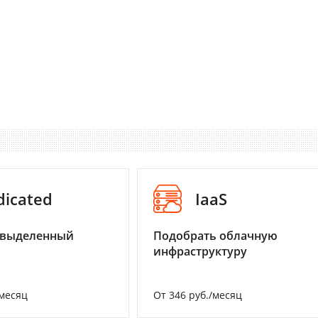
dicated
IaaS
 выделенный
Подобрать облачную
инфраструктуру
/месяц
От 346 руб./месяц