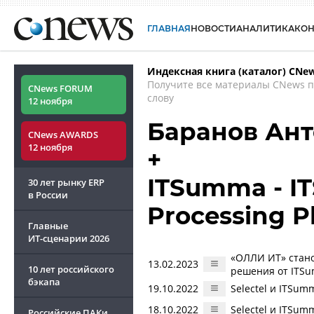
ГЛАВНАЯ
НОВОСТИ
АНАЛИТИКА
КО
Индексная книга (каталог) CNe
Получите все материалы CNews 
CNews FORUM
слову
12 ноября
Баранов Ан
CNews AWARDS
12 ноября
+
ITSumma - IT
30 лет рынку ERP
в России
Processing P
Главные
ИТ-сценарии
2026
«ОЛЛИ ИТ» стан
13.02.2023
10 лет российского
решения от ITSu
бэкапа
19.10.2022
Selectel и ITSu
18.10.2022
Selectel и ITSu
Российские ПАКи