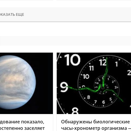
КАЗАТЬ ЕЩЕ
дование показало,
Обнаружены биологические
остепенно заселяет
часы-хронометр организма 