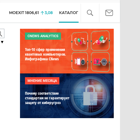
MOEXIT
1806,61
3,08
КАТАЛОГ
CNEWS ANALYTICS
▼
Топ-10 сфер применения
квантовых компьютеров.
Инфографика CNews
МНЕНИЕ МЕСЯЦА
Почему соответствие
стандартам не гарантирует
защиту от киберугроз