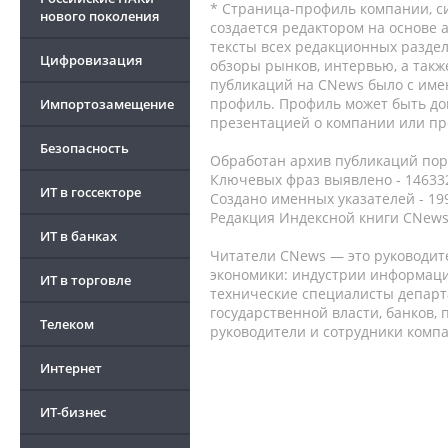
* Страница-профиль компании, сис
нового поколения
создается редактором на основе
тексты всех редакционных раздел
Цифровизация
обзоры рынков, интервью, а такж
публикаций на CNews было с име
профиль. Профиль может быть до
Импортозамещение
презентацией о компании или про
Безопасность
Обработан архив публикаций порт
Ключевых фраз выявлено - 146332
ИТ в госсекторе
Создано именных указателей - 19
Редакция Индексной книги CNews
ИТ в банках
Читатели CNews — это руководит
экономики: индустрии информаци
ИТ в торговле
технические специалисты депар
государственной власти, банков,
Телеком
руководители и сотрудники комп
Интернет
ИТ-бизнес