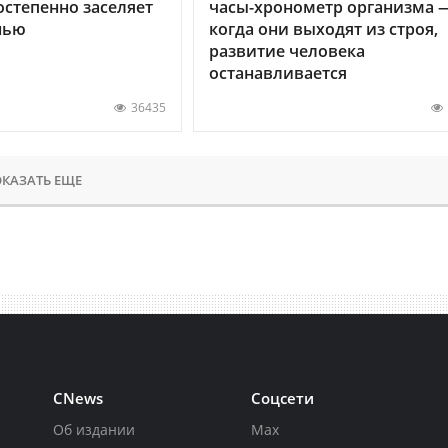
остепенно заселяет
часы-хронометр организма 
нью
когда они выходят из строя,
развитие человека
останавливается
36435
КАЗАТЬ ЕЩЕ
CNews
Соцсети
Об издании
Max