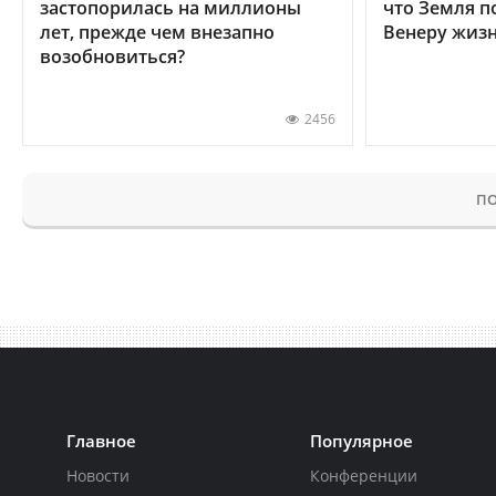
застопорилась на миллионы
что Земля п
лет, прежде чем внезапно
Венеру жиз
возобновиться?
2456
ПО
Главное
Популярное
Новости
Конференции