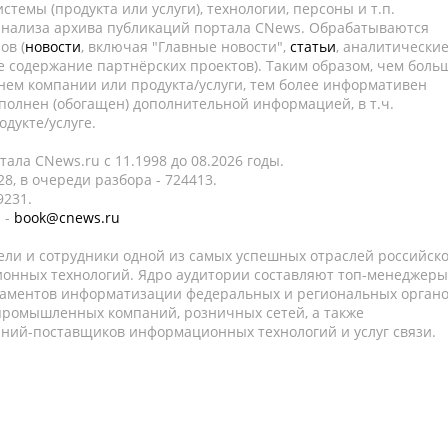
темы (продукта или услуги), технологии, персоны и т.п.
 анализа архива публикаций портала CNews. Обрабатываются
ов (
новости
, включая "Главные новости",
статьи
, аналитически
е содержание партнёрских проектов). Таким образом, чем боль
нем компании или продукта/услуги, тем более информативен
полнен (обогащен) дополнительной информацией, в т.ч.
дукте/услуге.
ала CNews.ru c 11.1998 до 08.2026 годы.
8, в очереди разбора - 724413.
9231.
 -
book@cnews.ru
ели и сотрудники одной из самых успешных отраслей российск
онных технологий. Ядро аудитории составляют топ-менеджеры
таментов информатизации федеральных и региональных орган
 промышленных компаний, розничных сетей, а также
аний-поставщиков информационных технологий и услуг связи.