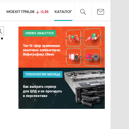
MOEXIT
1796,06
-0,36
КАТАЛОГ
CNEWS ANALYTICS
▼
Топ-10 сфер применения
квантовых компьютеров.
Инфографика CNews
ТЕХНОЛОГИЯ МЕСЯЦА
Как выбрать сервер
для ЦОД и не прогадать
в перспективе