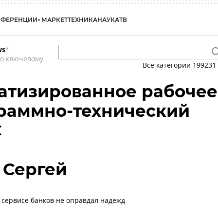
НФЕРЕНЦИИ
МАРКЕТ
ТЕХНИКА
НАУКА
ТВ
ws
*
по ключевому
Все категории
199231
атизированное рабочее
граммно-технический
С
 Сергей
 сервисе банков не оправдал надежд