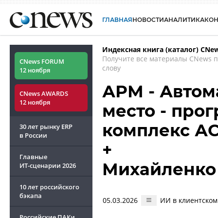
ГЛАВНАЯ
НОВОСТИ
АНАЛИТИКА
КО
Индексная книга (каталог) CNe
Получите все материалы CNews 
CNews FORUM
слову
12 ноября
АРМ - Автом
CNews AWARDS
12 ноября
место - про
комплекс А
30 лет рынку ERP
в России
+
Главные
Михайленко
ИТ-сценарии
2026
10 лет российского
бэкапа
05.03.2026
ИИ в клиентском
Российские ПАКи