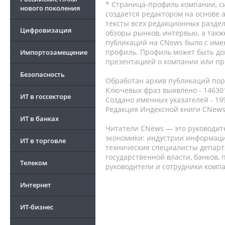
* Страница-профиль компании, сис
нового поколения
создается редактором на основе
тексты всех редакционных раздел
Цифровизация
обзоры рынков, интервью, а такж
публикаций на CNews было с име
профиль. Профиль может быть до
Импортозамещение
презентацией о компании или про
Безопасность
Обработан архив публикаций порт
Ключевых фраз выявлено - 146301
ИТ в госсекторе
Создано именных указателей - 19
Редакция Индексной книги CNews
ИТ в банках
Читатели CNews — это руководит
экономики: индустрии информаци
ИТ в торговле
технические специалисты депар
государственной власти, банков,
Телеком
руководители и сотрудники комп
Интернет
ИТ-бизнес