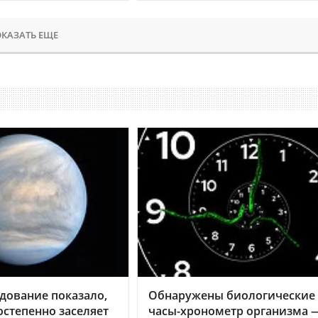
КАЗАТЬ ЕЩЕ
дование показало,
Обнаружены биологические
остепенно заселяет
часы-хронометр организма 