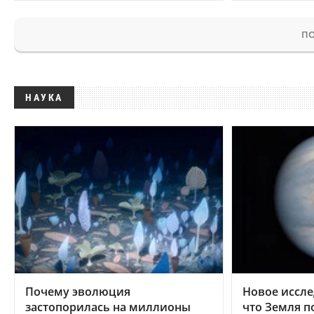
ПО
НАУКА
Почему эволюция
Новое иссле
застопорилась на миллионы
что Земля п