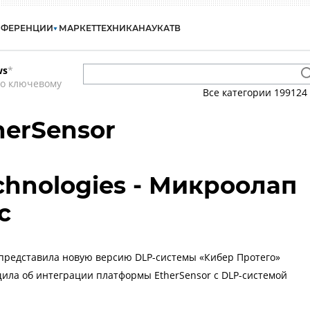
НФЕРЕНЦИИ
МАРКЕТ
ТЕХНИКА
НАУКА
ТВ
ws
*
по ключевому
Все категории
199124
herSensor
chnologies - Микроолап
с
представила новую версию DLP-системы «Кибер Протего»
щила об интеграции платформы EtherSensor с DLP-системой