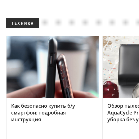
ТЕХНИКА
Как безопасно купить б/у
Обзор пылес
смартфон: подробная
AquaCycle Pr
инструкция
уборка без 