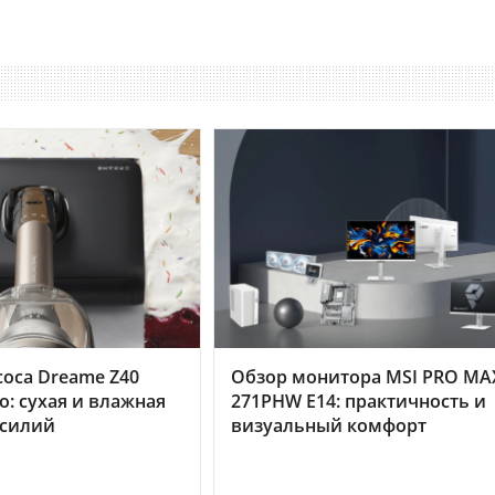
оса Dreame Z40
Обзор монитора MSI PRO MA
o: сухая и влажная
271PHW E14: практичность и
усилий
визуальный комфорт