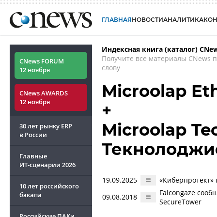
ГЛАВНАЯ
НОВОСТИ
АНАЛИТИКА
КО
Индексная книга (каталог) CNe
Получите все материалы CNews 
CNews FORUM
слову
12 ноября
Microolap Et
CNews AWARDS
12 ноября
+
Microolap Te
30 лет рынку ERP
в России
Текнолоджи
Главные
ИТ-сценарии
2026
19.09.2025
«Киберпротект» 
10 лет российского
Falcongaze сооб
бэкапа
09.08.2018
SecureTower
Российские ПАКи