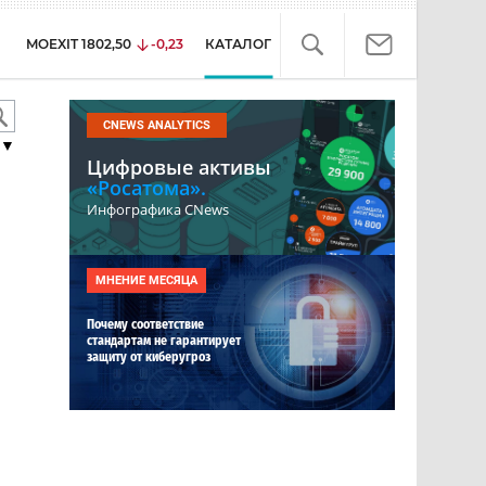
MOEXIT
1802,50
-0,23
КАТАЛОГ
CNEWS ANALYTICS
▼
Цифровые активы
«Росатома».
Инфографика CNews
МНЕНИЕ МЕСЯЦА
Почему соответствие
стандартам не гарантирует
защиту от киберугроз