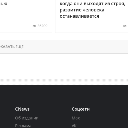
нью
когда они выходят из строя,
развитие человека
останавливается
36209
КАЗАТЬ ЕЩЕ
CNews
Соцсети
Об издании
Max
Реклама
VK