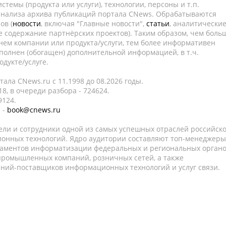
темы (продукта или услуги), технологии, персоны и т.п.
 анализа архива публикаций портала CNews. Обрабатываются
ов (
новости
, включая "Главные новости",
статьи
, аналитически
е содержание партнёрских проектов). Таким образом, чем боль
нем компании или продукта/услуги, тем более информативен
полнен (обогащен) дополнительной информацией, в т.ч.
дукте/услуге.
ала CNews.ru c 11.1998 до 08.2026 годы.
8, в очереди разбора - 724624.
9124.
 -
book@cnews.ru
ели и сотрудники одной из самых успешных отраслей российск
онных технологий. Ядро аудитории составляют топ-менеджеры
таментов информатизации федеральных и региональных орган
 промышленных компаний, розничных сетей, а также
аний-поставщиков информационных технологий и услуг связи.