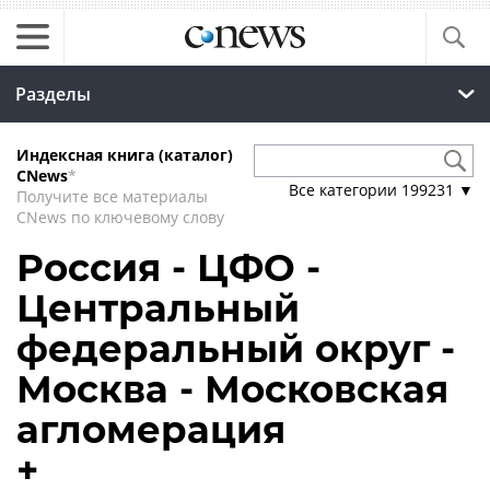
Разделы
Индексная книга (каталог)
CNews
*
Все категории
199231
▼
Получите все материалы
CNews по ключевому слову
Россия - ЦФО -
Центральный
федеральный округ -
Москва - Московская
агломерация
+