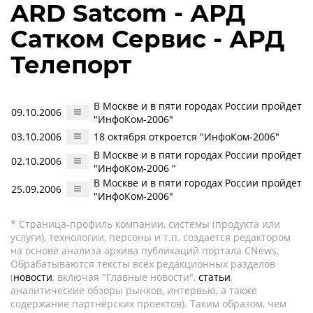
ARD Satcom - АРД
Сатком Сервис - АРД
Телепорт
В Москве и в пяти городах России пройдет
09.10.2006
"ИнфоКом-2006"
03.10.2006
18 октября откроется "ИнфоКом-2006"
В Москве и в пяти городах России пройдет
02.10.2006
"ИнфоКом-2006 "
В Москве и в пяти городах России пройдет
25.09.2006
"ИнфоКом-2006"
* Страница-профиль компании, системы (продукта или
услуги), технологии, персоны и т.п. создается редактором
на основе анализа архива публикаций портала CNews.
Обрабатываются тексты всех редакционных разделов
(
новости
, включая "Главные новости",
статьи
,
аналитические обзоры рынков, интервью, а также
содержание партнёрских проектов). Таким образом, чем