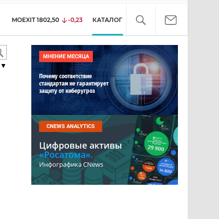
MOEXIT
1802,50
-0,23
КАТАЛОГ
МНЕНИЕ МЕСЯЦА
▼
Почему соответствие
стандартам не гарантирует
защиту от киберугроз
CNEWS ANALYTICS
Цифровые активы
«Росатома».
Инфографика CNews