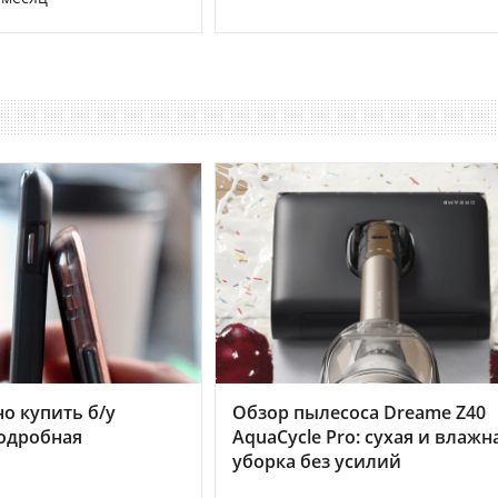
но купить б/у
Обзор пылесоса Dreame Z40
подробная
AquaCycle Pro: сухая и влажн
уборка без усилий