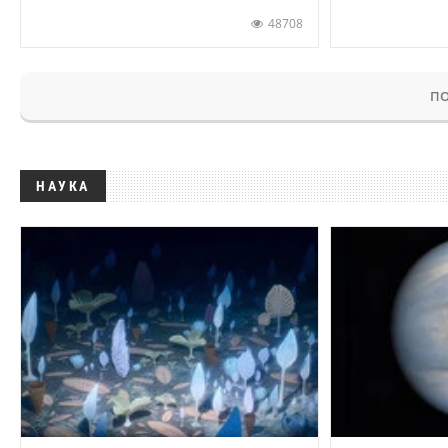
48708
ПО
НАУКА