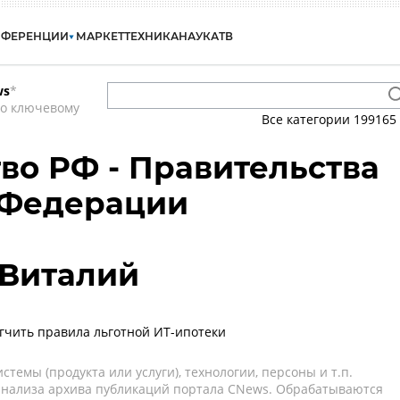
НФЕРЕНЦИИ
МАРКЕТ
ТЕХНИКА
НАУКА
ТВ
ws
*
по ключевому
Все категории
199165
во РФ - Правительства
 Федерации
 Виталий
ягчить правила льготной ИТ-ипотеки
темы (продукта или услуги), технологии, персоны и т.п.
 анализа архива публикаций портала CNews. Обрабатываются