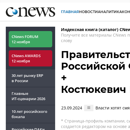
ГЛАВНАЯ
НОВОСТИ
АНАЛИТИКА
КО
Индексная книга (каталог) CNe
Получите все материалы CNews 
CNews FORUM
слову
12 ноября
Правительст
CNews AWARDS
12 ноября
Российской
+
30 лет рынку ERP
в России
Костюкевич
Главные
ИТ-сценарии
2026
23.09.2024
Власти хотят см
10 лет российского
бэкапа
* Страница-профиль компании, сис
создается редактором на основе
Российские ПАКи