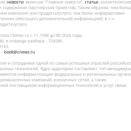
ов (
новости
, включая "Главные новости",
статьи
, аналитически
е содержание партнёрских проектов). Таким образом, чем боль
нем компании или продукта/услуги, тем более информативен
полнен (обогащен) дополнительной информацией, в т.ч.
дукте/услуге.
ала CNews.ru c 11.1998 до 08.2026 годы.
6, в очереди разбора - 724586.
9165.
 -
book@cnews.ru
ели и сотрудники одной из самых успешных отраслей российск
онных технологий. Ядро аудитории составляют топ-менеджеры
таментов информатизации федеральных и региональных орган
 промышленных компаний, розничных сетей, а также
аний-поставщиков информационных технологий и услуг связи.