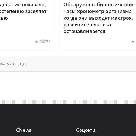
дование показало,
Обнаружены биологические
остепенно заселяет
часы-хронометр организма 
нью
когда они выходят из строя,
развитие человека
останавливается
36272
КАЗАТЬ ЕЩЕ
CNews
Соцсети