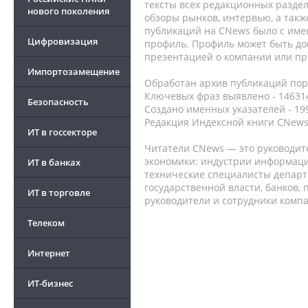
тексты всех редакционных раздел
нового поколения
обзоры рынков, интервью, а такж
публикаций на CNews было с име
Цифровизация
профиль. Профиль может быть до
презентацией о компании или про
Импортозамещение
Обработан архив публикаций порт
Ключевых фраз выявлено - 146314
Безопасность
Создано именных указателей - 19
Редакция Индексной книги CNews
ИТ в госсекторе
Читатели CNews — это руководит
экономики: индустрии информаци
ИТ в банках
технические специалисты депар
государственной власти, банков,
ИТ в торговле
руководители и сотрудники комп
Телеком
Интернет
ИТ-бизнес