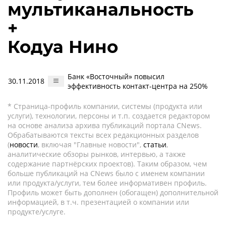
мультиканальность
+
Кодуа Нино
Банк «Восточный» повысил
30.11.2018
эффективность контакт-центра на 250%
* Страница-профиль компании, системы (продукта или
услуги), технологии, персоны и т.п. создается редактором
на основе анализа архива публикаций портала CNews.
Обрабатываются тексты всех редакционных разделов
(
новости
, включая "Главные новости",
статьи
,
аналитические обзоры рынков, интервью, а также
содержание партнёрских проектов). Таким образом, чем
больше публикаций на CNews было с именем компании
или продукта/услуги, тем более информативен профиль.
Профиль может быть дополнен (обогащен) дополнительной
информацией, в т.ч. презентацией о компании или
продукте/услуге.