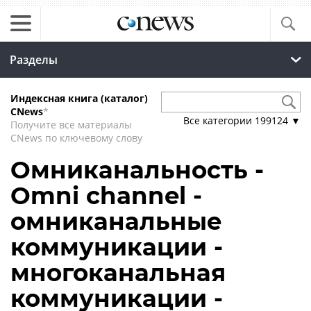
Разделы
Индексная книга (каталог)
CNews
*
Все категории
199124
▼
Получите все материалы
CNews по ключевому слову
Омниканальность -
Omni channel -
омниканальные
коммуникации -
многоканальная
коммуникации -