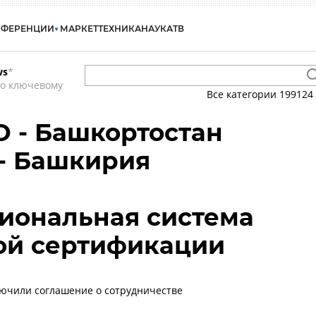
НФЕРЕНЦИИ
МАРКЕТ
ТЕХНИКА
НАУКА
ТВ
ws
*
по ключевому
Все категории
199124
О - Башкортостан
- Башкирия
иональная система
ой сертификации
лючили соглашение о сотрудничестве