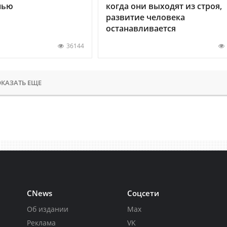
нью
когда они выходят из строя,
развитие человека
останавливается
36144
КАЗАТЬ ЕЩЕ
CNews
Соцсети
Об издании
Max
Реклама
VK