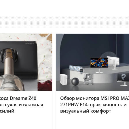
оса Dreame Z40
Обзор монитора MSI PRO MA
o: сухая и влажная
271PHW E14: практичность и
усилий
визуальный комфорт