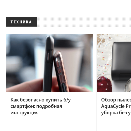
ТЕХНИКА
Как безопасно купить б/у
Обзор пылес
смартфон: подробная
AquaCycle Pr
инструкция
уборка без 