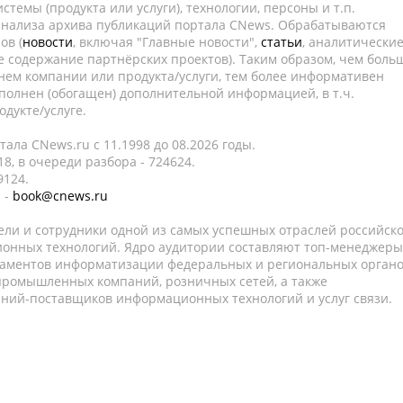
темы (продукта или услуги), технологии, персоны и т.п.
 анализа архива публикаций портала CNews. Обрабатываются
ов (
новости
, включая "Главные новости",
статьи
, аналитически
е содержание партнёрских проектов). Таким образом, чем боль
нем компании или продукта/услуги, тем более информативен
полнен (обогащен) дополнительной информацией, в т.ч.
дукте/услуге.
ала CNews.ru c 11.1998 до 08.2026 годы.
8, в очереди разбора - 724624.
9124.
 -
book@cnews.ru
ели и сотрудники одной из самых успешных отраслей российск
онных технологий. Ядро аудитории составляют топ-менеджеры
таментов информатизации федеральных и региональных орган
 промышленных компаний, розничных сетей, а также
аний-поставщиков информационных технологий и услуг связи.