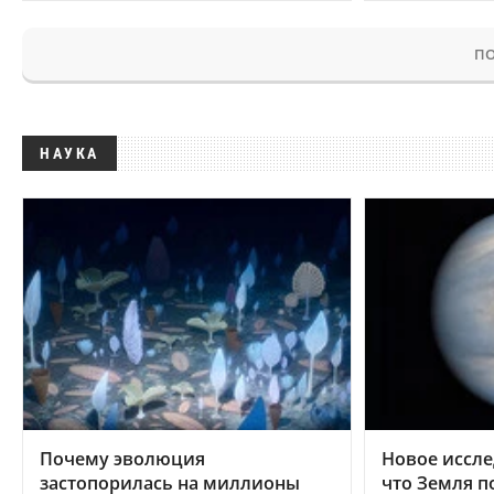
ПО
НАУКА
Почему эволюция
Новое иссле
застопорилась на миллионы
что Земля п