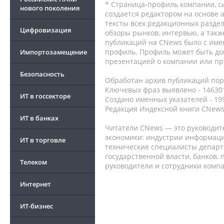
* Страница-профиль компании, сис
нового поколения
создается редактором на основе
тексты всех редакционных раздел
Цифровизация
обзоры рынков, интервью, а такж
публикаций на CNews было с име
профиль. Профиль может быть до
Импортозамещение
презентацией о компании или про
Безопасность
Обработан архив публикаций порт
Ключевых фраз выявлено - 146301
ИТ в госсекторе
Создано именных указателей - 19
Редакция Индексной книги CNews
ИТ в банках
Читатели CNews — это руководит
экономики: индустрии информаци
ИТ в торговле
технические специалисты депар
государственной власти, банков,
Телеком
руководители и сотрудники комп
Интернет
ИТ-бизнес