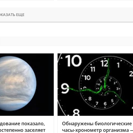
КАЗАТЬ ЕЩЕ
дование показало,
Обнаружены биологические
остепенно заселяет
часы-хронометр организма 