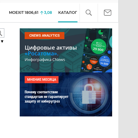
MOEXIT
1806,61
3,08
КАТАЛОГ
CNEWS ANALYTICS
▼
Цифровые активы
«Росатома».
Инфографика CNews
МНЕНИЕ МЕСЯЦА
Почему соответствие
стандартам не гарантирует
защиту от киберугроз