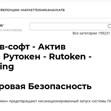
НФЕРЕНЦИИ
МАРКЕТ
ТЕХНИКА
НАУКА
ТВ
ws
*
по ключевому
Все категории
199231
в-софт - Актив
 Рутокен - Rutoken -
ting
ровая Безопасность
токен» предотвращают несанкционированный запуск системы П