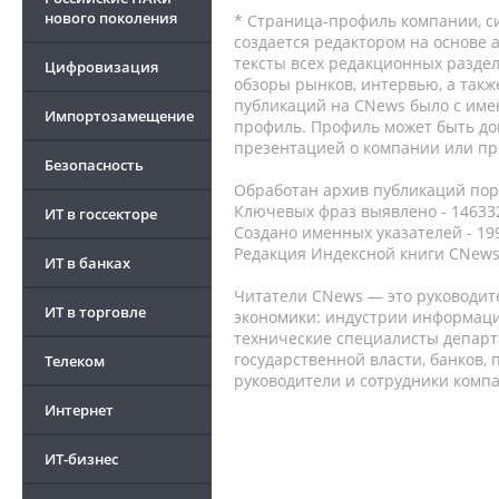
нового поколения
* Страница-профиль компании, сис
создается редактором на основе
тексты всех редакционных раздел
Цифровизация
обзоры рынков, интервью, а такж
публикаций на CNews было с име
Импортозамещение
профиль. Профиль может быть до
презентацией о компании или про
Безопасность
Обработан архив публикаций порт
Ключевых фраз выявлено - 146332
ИТ в госсекторе
Создано именных указателей - 19
Редакция Индексной книги CNews
ИТ в банках
Читатели CNews — это руководит
ИТ в торговле
экономики: индустрии информаци
технические специалисты депар
государственной власти, банков,
Телеком
руководители и сотрудники комп
Интернет
ИТ-бизнес