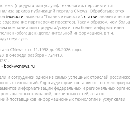
темы (продукта или услуги), технологии, персоны и т.п.
 анализа архива публикаций портала CNews. Обрабатываются
ов (
новости
, включая "Главные новости",
статьи
, аналитически
е содержание партнёрских проектов). Таким образом, чем боль
нем компании или продукта/услуги, тем более информативен
полнен (обогащен) дополнительной информацией, в т.ч.
дукте/услуге.
ала CNews.ru c 11.1998 до 08.2026 годы.
8, в очереди разбора - 724413.
9231.
 -
book@cnews.ru
ели и сотрудники одной из самых успешных отраслей российск
онных технологий. Ядро аудитории составляют топ-менеджеры
таментов информатизации федеральных и региональных орган
 промышленных компаний, розничных сетей, а также
аний-поставщиков информационных технологий и услуг связи.