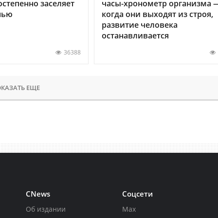
остепенно заселяет
часы-хронометр организма 
нью
когда они выходят из строя,
развитие человека
останавливается
36388
КАЗАТЬ ЕЩЕ
CNews
Соцсети
Об издании
Max