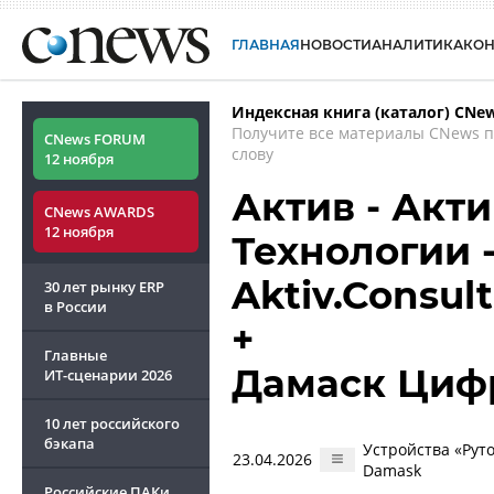
ГЛАВНАЯ
НОВОСТИ
АНАЛИТИКА
КО
Индексная книга (каталог) CNe
Получите все материалы CNews 
CNews FORUM
слову
12 ноября
Актив - Акти
CNews AWARDS
12 ноября
Технологии -
Aktiv.Consul
30 лет рынку ERP
в России
+
Главные
Дамаск Циф
ИТ-сценарии
2026
10 лет российского
бэкапа
Устройства «Ру
23.04.2026
Damask
Российские ПАКи