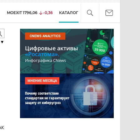
MOEXIT
1796,06
-0,36
КАТАЛОГ
CNEWS ANALYTICS
▼
Цифровые активы
«Росатома».
Инфографика CNews
МНЕНИЕ МЕСЯЦА
Почему соответствие
стандартам не гарантирует
защиту от киберугроз
АК