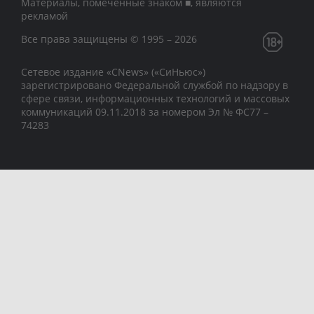
Материалы, помеченные знаком ■, являются
рекламой
Все права защищены © 1995 – 2026
Сетевое издание «CNews» («СиНьюс»)
зарегистрировано Федеральной службой по надзору в
сфере связи, информационных технологий и массовых
коммуникаций 09.11.2018 за номером Эл № ФС77 –
74283