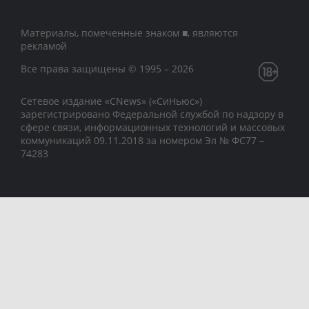
Материалы, помеченные знаком ■, являются
рекламой
Все права защищены © 1995 – 2026
Сетевое издание «CNews» («СиНьюс»)
зарегистрировано Федеральной службой по надзору в
сфере связи, информационных технологий и массовых
коммуникаций 09.11.2018 за номером Эл № ФС77 –
74283