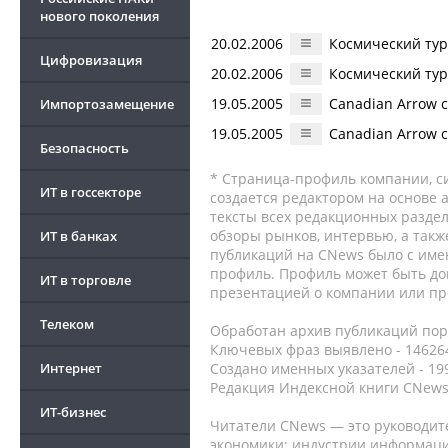
нового поколения
20.02.2006
Космический ту
Цифровизация
20.02.2006
Космический ту
19.05.2005
Canadian Arrow 
Импортозамещение
19.05.2005
Canadian Arrow 
Безопасность
* Страница-профиль компании, сис
ИТ в госсекторе
создается редактором на основе
тексты всех редакционных раздел
обзоры рынков, интервью, а такж
ИТ в банках
публикаций на CNews было с име
профиль. Профиль может быть до
ИТ в торговле
презентацией о компании или про
Телеком
Обработан архив публикаций порт
Ключевых фраз выявлено - 146264
Интернет
Создано именных указателей - 19
Редакция Индексной книги CNews
ИТ-бизнес
Читатели CNews — это руководит
экономики: индустрии информаци