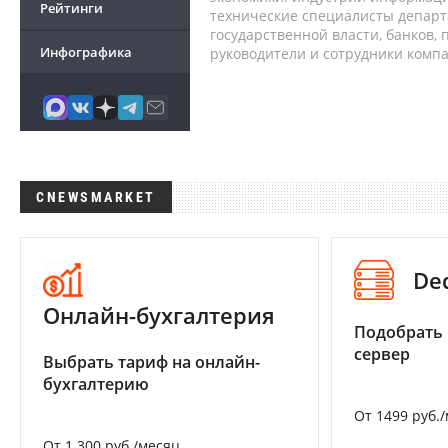
Рейтинги
технические специалисты депар
государственной власти, банков,
Инфографика
руководители и сотрудники комп
CNEWSMARKET
De
Онлайн-бухгалтерия
Подобрать
сервер
Выбрать тариф на онлайн-
бухгалтерию
От 1499 руб.
От 1 300 руб./месяц