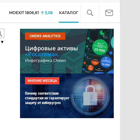
MOEXIT
1806,61
3,08
КАТАЛОГ
CNEWS ANALYTICS
▼
Цифровые активы
«Росатома».
Инфографика CNews
МНЕНИЕ МЕСЯЦА
Почему соответствие
стандартам не гарантирует
защиту от киберугроз