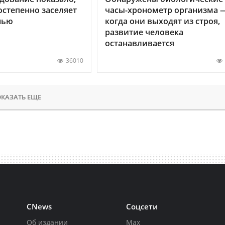
остепенно заселяет
часы-хронометр организма 
нью
когда они выходят из строя,
развитие человека
останавливается
36010
КАЗАТЬ ЕЩЕ
CNews
Соцсети
Об издании
Max