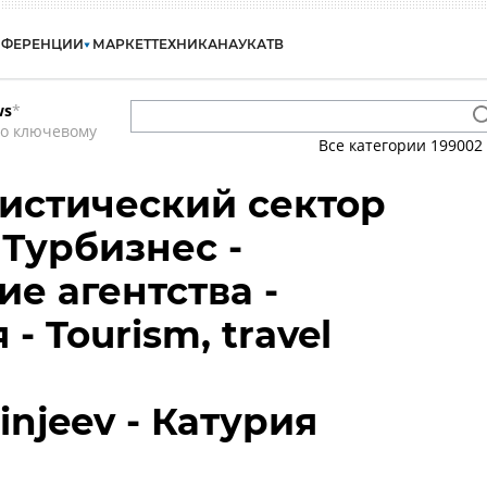
НФЕРЕНЦИИ
МАРКЕТ
ТЕХНИКА
НАУКА
ТВ
ws
*
по ключевому
Все категории
199002
ристический сектор
 Турбизнес -
е агентства -
- Tourism, travel
injeev - Катурия