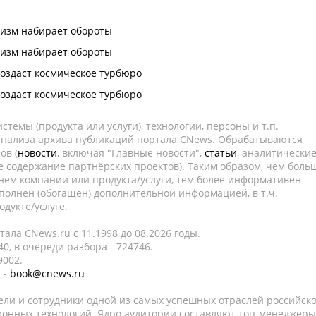
ризм набирает обороты
ризм набирает обороты
создаст космическое турбюро
создаст космическое турбюро
темы (продукта или услуги), технологии, персоны и т.п.
 анализа архива публикаций портала CNews. Обрабатываются
ов (
новости
, включая "Главные новости",
статьи
, аналитически
е содержание партнёрских проектов). Таким образом, чем боль
нем компании или продукта/услуги, тем более информативен
полнен (обогащен) дополнительной информацией, в т.ч.
дукте/услуге.
ала CNews.ru c 11.1998 до 08.2026 годы.
0, в очереди разбора - 724746.
9002.
 -
book@cnews.ru
ели и сотрудники одной из самых успешных отраслей российск
онных технологий. Ядро аудитории составляют топ-менеджеры