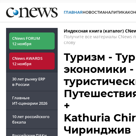
ГЛАВНАЯ
НОВОСТИ
АНАЛИТИКА
КО
Индексная книга (каталог) CNe
Получите все материалы CNews 
CNews FORUM
слову
12 ноября
Туризм - Ту
CNews AWARDS
12 ноября
экономики -
туристически
30 лет рынку ERP
в России
Путешествия 
Главные
+
ИТ-сценарии
2026
Kathuria Chir
10 лет российского
бэкапа
Чиринджив
Российские ПАКи