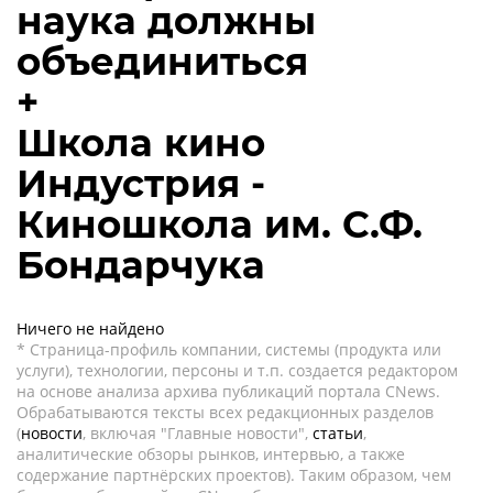
наука должны
объединиться
+
Школа кино
Индустрия -
Киношкола им. С.Ф.
Бондарчука
Ничего не найдено
* Страница-профиль компании, системы (продукта или
услуги), технологии, персоны и т.п. создается редактором
на основе анализа архива публикаций портала CNews.
Обрабатываются тексты всех редакционных разделов
(
новости
, включая "Главные новости",
статьи
,
аналитические обзоры рынков, интервью, а также
содержание партнёрских проектов). Таким образом, чем