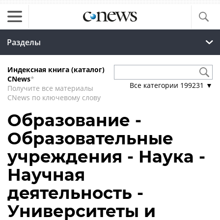
Разделы
Индексная книга (каталог)
CNews
*
Все категории
199231
▼
Получите все материалы
CNews по ключевому слову
Образование -
Образовательные
учреждения - Наука -
Научная
деятельность -
Университеты и