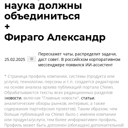
наука должны
объединиться
+
Фираго Александр
Перескажет чаты, распределит задачи,
25.02.2025
даст совет. В российском корпоративном
мессенджере появился ИИ-ассистент
* Страница-профиль компании, системы (продукта или
услуги), технологии, персоны и т.п. создается редактором
на основе анализа архива публикаций портала CNews.
Обрабатываются тексты всех редакционных разделов
(
новости
, включая "Главные новости",
статьи
,
аналитические обзоры рынков, интервью, а также
содержание партнёрских проектов). Таким образом, чем
больше публикаций на CNews было с именем компании
или продукта/услуги, тем более информативен профиль.
Профиль может быть дополнен (обогащен) дополнительной