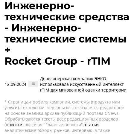
Инженерно-
технические средства
- Инженерно-
технические системы
+
Rocket Group - rTIM
Девелоперская компания ЭНКО
12.09.2024
использовала искусственный интеллект
rTIM для мгновенной оценки территории
* Страница-профиль компании, системы (продукта или
услуги), технологии, персоны и т.п. создается редактором
на основе анализа архива публикаций портала CNews.
Обрабатываются тексты всех редакционных разделов
(
новости
, включая "Главные новости",
статьи
,
аналитические обзоры рынков, интервью, а также