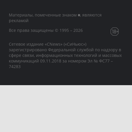
Материалы, помеченные знаком ■, являются
рекламой
Все права защищены © 1995 – 2026
Сетевое издание «CNews» («СиНьюс»)
зарегистрировано Федеральной службой по надзору в
сфере связи, информационных технологий и массовых
коммуникаций 09.11.2018 за номером Эл № ФС77 –
74283