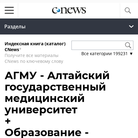
Разделы
Индексная книга (каталог)
CNews
*
Все категории
199231
▼
Получите все материалы
CNews по ключевому слову
АГМУ - Алтайский
государственный
медицинский
университет
+
Образование -