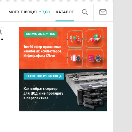
MOEXIT
1806,61
3,08
КАТАЛОГ
CNEWS ANALYTICS
▼
Топ-10 сфер применения
квантовых компьютеров.
Инфографика CNews
ТЕХНОЛОГИЯ МЕСЯЦА
Как выбрать сервер
для ЦОД и не прогадать
в перспективе