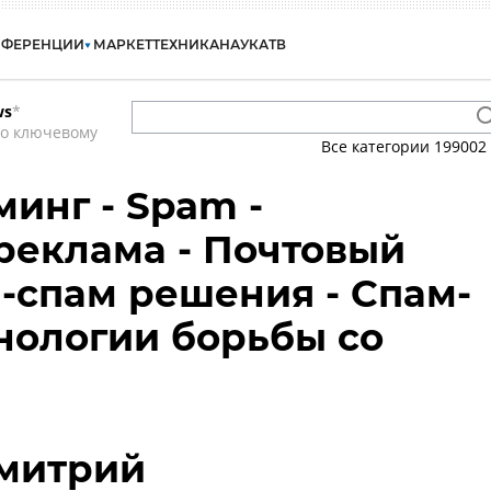
НФЕРЕНЦИИ
МАРКЕТ
ТЕХНИКА
НАУКА
ТВ
ws
*
по ключевому
Все категории
199002
минг - Spam -
реклама - Почтовый
и-спам решения - Спам-
хнологии борьбы со
митрий