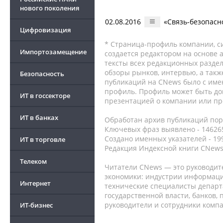
нового поколения
02.08.2016
«Связь-безопас
Цифровизация
* Страница-профиль компании, сис
Импортозамещение
создается редактором на основе
тексты всех редакционных раздел
обзоры рынков, интервью, а такж
Безопасность
публикаций на CNews было с име
профиль. Профиль может быть до
ИТ в госсекторе
презентацией о компании или про
ИТ в банках
Обработан архив публикаций порт
Ключевых фраз выявлено - 146265
Создано именных указателей - 19
ИТ в торговле
Редакция Индексной книги CNews
Телеком
Читатели CNews — это руководит
экономики: индустрии информаци
Интернет
технические специалисты депар
государственной власти, банков,
руководители и сотрудники комп
ИТ-бизнес