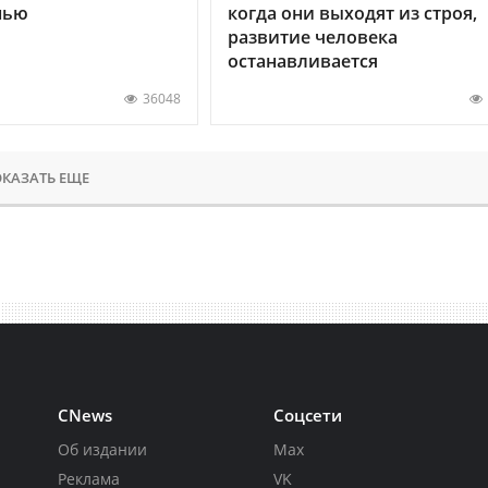
нью
когда они выходят из строя,
развитие человека
останавливается
36048
КАЗАТЬ ЕЩЕ
CNews
Соцсети
Об издании
Max
Реклама
VK