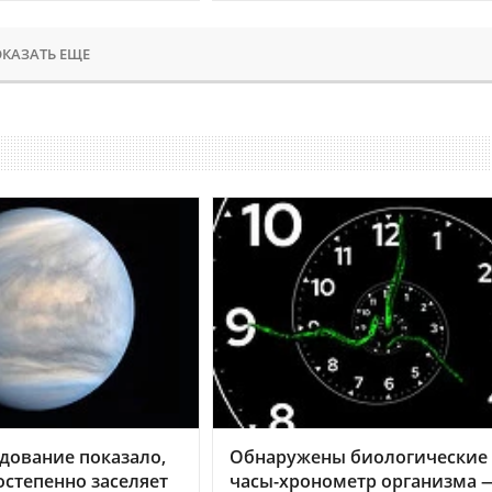
КАЗАТЬ ЕЩЕ
дование показало,
Обнаружены биологические
остепенно заселяет
часы-хронометр организма 