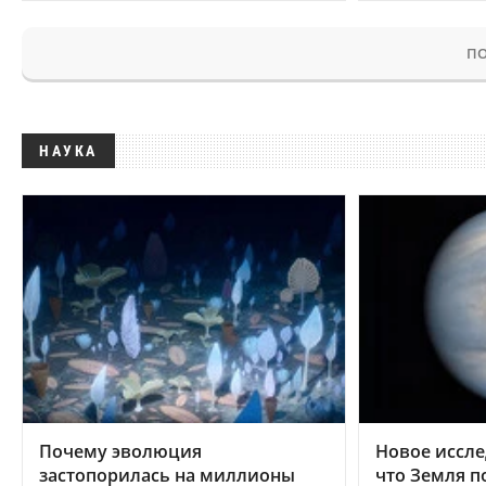
ПО
НАУКА
Почему эволюция
Новое иссле
застопорилась на миллионы
что Земля п