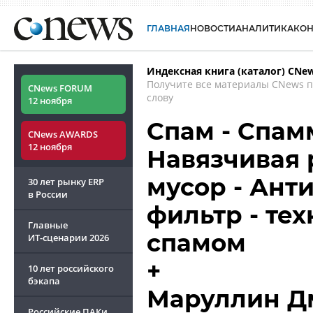
ГЛАВНАЯ
НОВОСТИ
АНАЛИТИКА
КО
Индексная книга (каталог) CNe
Получите все материалы CNews 
CNews FORUM
слову
12 ноября
Спам - Спам
CNews AWARDS
12 ноября
Навязчивая 
мусор - Ант
30 лет рынку ERP
в России
фильтр - те
Главные
спамом
ИТ-сценарии
2026
+
10 лет российского
бэкапа
Маруллин Д
Российские ПАКи