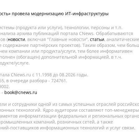
ность» провела модернизацию ИТ-инфраструктуры
темы (продукта или услуги), технологии, персоны и т.п.
 анализа архива публикаций портала CNews. Обрабатываются
ов (
новости
, включая "Главные новости",
статьи
, аналитически
е содержание партнёрских проектов). Таким образом, чем боль
нем компании или продукта/услуги, тем более информативен
полнен (обогащен) дополнительной информацией, в т.ч.
дукте/услуге.
ала CNews.ru c 11.1998 до 08.2026 годы.
5, в очереди разбора - 724761.
9002.
 -
book@cnews.ru
ели и сотрудники одной из самых успешных отраслей российск
онных технологий. Ядро аудитории составляют топ-менеджеры
таментов информатизации федеральных и региональных орган
 промышленных компаний, розничных сетей, а также
аний-поставщиков информационных технологий и услуг связи.