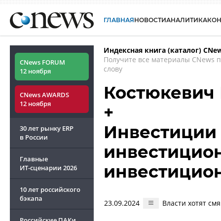
ГЛАВНАЯ
НОВОСТИ
АНАЛИТИКА
КО
Индексная книга (каталог) CNe
Получите все материалы CNews 
CNews FORUM
слову
12 ноября
Костюкевич
CNews AWARDS
12 ноября
+
Инвестиции 
30 лет рынку ERP
в России
инвестицион
Главные
инвестицио
ИТ-сценарии
2026
10 лет российского
бэкапа
23.09.2024
Власти хотят см
Российские ПАКи