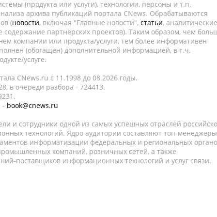
темы (продукта или услуги), технологии, персоны и т.п.
 анализа архива публикаций портала CNews. Обрабатываются
ов (
новости
, включая "Главные новости",
статьи
, аналитически
е содержание партнёрских проектов). Таким образом, чем боль
нем компании или продукта/услуги, тем более информативен
полнен (обогащен) дополнительной информацией, в т.ч.
дукте/услуге.
ала CNews.ru c 11.1998 до 08.2026 годы.
8, в очереди разбора - 724413.
9231.
 -
book@cnews.ru
ели и сотрудники одной из самых успешных отраслей российск
онных технологий. Ядро аудитории составляют топ-менеджеры
таментов информатизации федеральных и региональных орган
 промышленных компаний, розничных сетей, а также
аний-поставщиков информационных технологий и услуг связи.