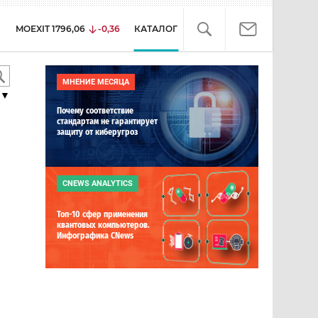
MOEXIT
1796,06
-0,36
КАТАЛОГ
МНЕНИЕ МЕСЯЦА
▼
Почему соответствие
стандартам не гарантирует
защиту от киберугроз
CNEWS ANALYTICS
Топ-10 сфер применения
квантовых компьютеров.
Инфографика CNews