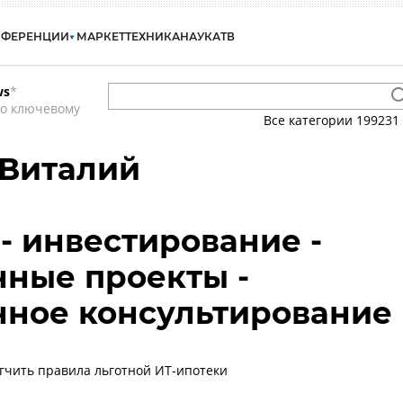
НФЕРЕНЦИИ
МАРКЕТ
ТЕХНИКА
НАУКА
ТВ
ws
*
по ключевому
Все категории
199231
 Виталий
- инвестирование -
ные проекты -
нное консультирование
ягчить правила льготной ИТ-ипотеки