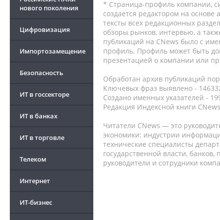
* Страница-профиль компании, сис
нового поколения
создается редактором на основе
тексты всех редакционных раздел
Цифровизация
обзоры рынков, интервью, а такж
публикаций на CNews было с име
профиль. Профиль может быть до
Импортозамещение
презентацией о компании или про
Безопасность
Обработан архив публикаций порт
Ключевых фраз выявлено - 146332
ИТ в госсекторе
Создано именных указателей - 19
Редакция Индексной книги CNews
ИТ в банках
Читатели CNews — это руководит
экономики: индустрии информаци
ИТ в торговле
технические специалисты депар
государственной власти, банков,
Телеком
руководители и сотрудники комп
Интернет
ИТ-бизнес