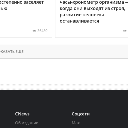
остепенно заселяет
часы-хронометр организма 
нью
когда они выходят из строя,
развитие человека
останавливается
36480
КАЗАТЬ ЕЩЕ
CNews
Соцсети
Об издании
Max