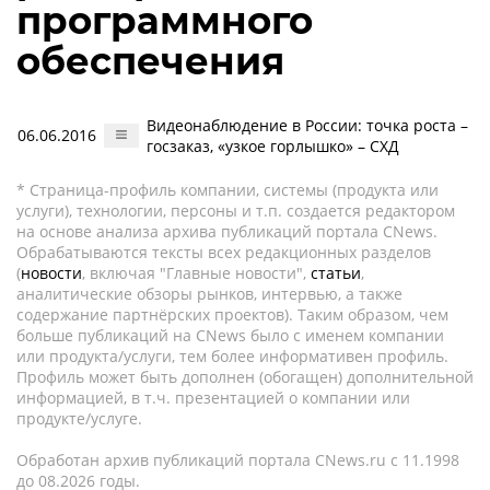
программного
обеспечения
Видеонаблюдение в России: точка роста –
06.06.2016
госзаказ, «узкое горлышко» – СХД
* Страница-профиль компании, системы (продукта или
услуги), технологии, персоны и т.п. создается редактором
на основе анализа архива публикаций портала CNews.
Обрабатываются тексты всех редакционных разделов
(
новости
, включая "Главные новости",
статьи
,
аналитические обзоры рынков, интервью, а также
содержание партнёрских проектов). Таким образом, чем
больше публикаций на CNews было с именем компании
или продукта/услуги, тем более информативен профиль.
Профиль может быть дополнен (обогащен) дополнительной
информацией, в т.ч. презентацией о компании или
продукте/услуге.
Обработан архив публикаций портала CNews.ru c 11.1998
до 08.2026 годы.