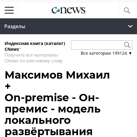
Разделы
Индексная книга (каталог)
CNews
*
Все категории
199124
▼
Получите все материалы
CNews по ключевому слову
Максимов Михаил
+
On-premise - Он-
премис - модель
локального
развёртывания