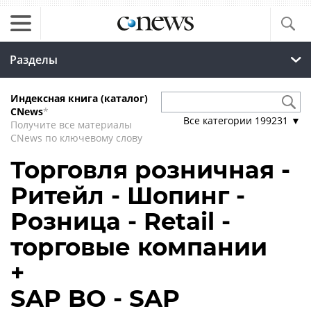
Разделы
Индексная книга (каталог)
CNews
*
Все категории
199231
▼
Получите все материалы
CNews по ключевому слову
Торговля розничная -
Ритейл - Шопинг -
Розница - Retail -
торговые компании
+
SAP BO - SAP