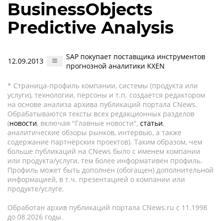
BusinessObjects
Predictive Analysis
SAP покупает поставщика инструментов
12.09.2013
прогнозной аналитики KXEN
* Страница-профиль компании, системы (продукта или
услуги), технологии, персоны и т.п. создается редактором
на основе анализа архива публикаций портала CNews.
Обрабатываются тексты всех редакционных разделов
(
новости
, включая "Главные новости",
статьи
,
аналитические обзоры рынков, интервью, а также
содержание партнёрских проектов). Таким образом, чем
больше публикаций на CNews было с именем компании
или продукта/услуги, тем более информативен профиль.
Профиль может быть дополнен (обогащен) дополнительной
информацией, в т.ч. презентацией о компании или
продукте/услуге.
Обработан архив публикаций портала CNews.ru c 11.1998
до 08.2026 годы.