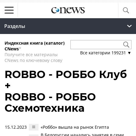
Разделы
Индексная книга (каталог)
CNews
*
Все категории
199231
▼
Получите все материалы
CNews по ключевому слову
ROBBO - РОББО Клуб
+
ROBBO - РОББО
Схемотехника
15.12.2023
«Роббо» вышла на рынок Египта
В Белоруссии начались занятия в семи