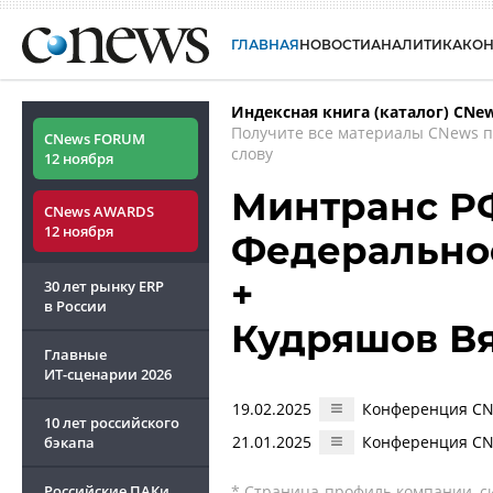
ГЛАВНАЯ
НОВОСТИ
АНАЛИТИКА
КО
Индексная книга (каталог) CNe
Получите все материалы CNews 
CNews FORUM
слову
12 ноября
Минтранс РФ
CNews AWARDS
12 ноября
Федеральное
+
30 лет рынку ERP
в России
Кудряшов В
Главные
ИТ-сценарии
2026
19.02.2025
Конференция CNe
10 лет российского
21.01.2025
Конференция CNe
бэкапа
Российские ПАКи
* Страница-профиль компании, сис