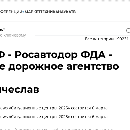
НФЕРЕНЦИИ
МАРКЕТ
ТЕХНИКА
НАУКА
ТВ
ws
*
по ключевому
Все категории
199231
 - Росавтодор ФДА -
 дорожное агентство
ячеслав
ws «Ситуационные центры 2025» состоится 6 марта
ws «Ситуационные центры 2025» состоится 6 марта
темы (продукта или услуги), технологии, персоны и т.п.