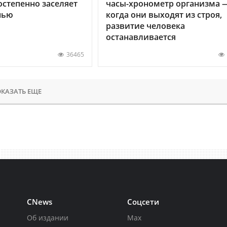
остепенно заселяет
часы-хронометр организма 
нью
когда они выходят из строя,
развитие человека
останавливается
36465
КАЗАТЬ ЕЩЕ
CNews
Соцсети
Об издании
Max