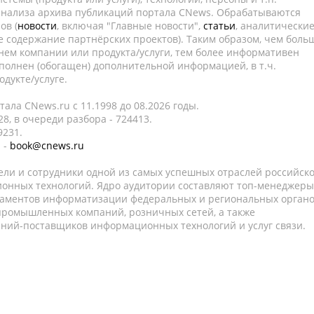
 анализа архива публикаций портала CNews. Обрабатываются
ов (
новости
, включая "Главные новости",
статьи
, аналитически
е содержание партнёрских проектов). Таким образом, чем боль
нем компании или продукта/услуги, тем более информативен
полнен (обогащен) дополнительной информацией, в т.ч.
дукте/услуге.
ала CNews.ru c 11.1998 до 08.2026 годы.
8, в очереди разбора - 724413.
9231.
 -
book@cnews.ru
ели и сотрудники одной из самых успешных отраслей российск
онных технологий. Ядро аудитории составляют топ-менеджеры
таментов информатизации федеральных и региональных орган
 промышленных компаний, розничных сетей, а также
аний-поставщиков информационных технологий и услуг связи.