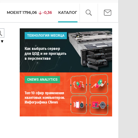
MOEXIT
1796,06
-0,36
КАТАЛОГ
ТЕХНОЛОГИЯ МЕСЯЦА
▼
Как выбрать сервер
для ЦОД и не прогадать
в перспективе
CNEWS ANALYTICS
Топ-10 сфер применения
квантовых компьютеров.
Инфографика CNews