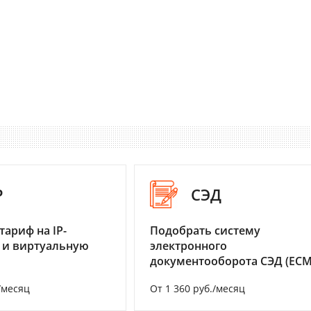
P
СЭД
тариф на IP-
Подобрать систему
 и виртуальную
электронного
документооборота СЭД (ECM
/месяц
От 1 360 руб./месяц