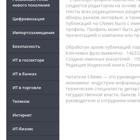
нового поколения
создается редактором на основе
тексты всех редакционных раздел
обзоры рынков, интервью, а такж
Цифровизация
публикаций на CNews было с име
профиль. Профиль может быть до
Импортозамещение
презентацией о компании или про
Безопасность
Обработан архив публикаций порт
Ключевых фраз выявлено - 146332
Создано именных указателей - 19
ИТ в госсекторе
Редакция Индексной книги CNews
ИТ в банках
Читатели CNews — это руководит
экономики: индустрии информаци
ИТ в торговле
технические специалисты депар
государственной власти, банков,
руководители и сотрудники комп
Телеком
Интернет
ИТ-бизнес