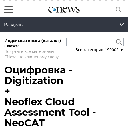
Разделы
Индексная книга (каталог)
CNews
*
Все категории
199002
▼
Получите все материалы
CNews по ключевому слову
Оцифровка -
Digitization
+
Neoflex Cloud
Assessment Tool -
NeoCAT