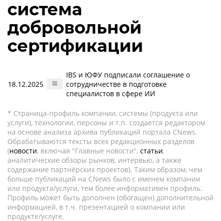
система
добровольной
сертификации
IBS и ЮФУ подписали соглашение о
18.12.2025
сотрудничестве в подготовке
специалистов в сфере ИИ
* Страница-профиль компании, системы (продукта или
услуги), технологии, персоны и т.п. создается редактором
на основе анализа архива публикаций портала CNews.
Обрабатываются тексты всех редакционных разделов
(
новости
, включая "Главные новости",
статьи
,
аналитические обзоры рынков, интервью, а также
содержание партнёрских проектов). Таким образом, чем
больше публикаций на CNews было с именем компании
или продукта/услуги, тем более информативен профиль.
Профиль может быть дополнен (обогащен) дополнительной
информацией, в т.ч. презентацией о компании или
продукте/услуге.