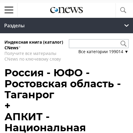
Разделы
Индексная книга (каталог)
CNews
*
Все категории
199014
▼
Получите все материалы
CNews по ключевому слову
Россия - ЮФО -
Ростовская область -
Таганрог
+
АПКИТ -
Национальная