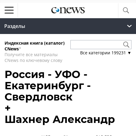
Разделы
Индексная книга (каталог)
CNews
*
Все категории
199231
▼
Получите все материалы
CNews по ключевому слову
Россия - УФО -
Екатеринбург -
Свердловск
+
Шахнер Александр