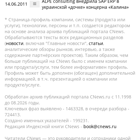
ALPE consulting внедрила SAP ERP в
14.06.2011
украинской «дочке» концерна «Калина»
* Страница-профиль компании, системы (продукта или
услуги), технологии, персоны и т.п. создается редактором
на основе анализа архива публикаций портала CNews.
Обрабатываются тексты всех редакционных разделов
(
новости
, включая "Главные новости",
статьи
,
аналитические обзоры рынков, интервью, а также
содержание партнёрских проектов). Таким образом, чем
больше публикаций на CNews было с именем компании
или продукта/услуги, тем более информативен профиль.
Профиль может быть дополнен (обогащен) дополнительной
информацией, в т.ч. презентацией о компании или
продукте/услуге.
Обработан архив публикаций портала CNews.ru c 11.1998
до 08.2026 годы.
Ключевых фраз выявлено - 1463328, в очереди разбора -
724413.
Создано именных указателей - 199231.
Редакция Индексной книги CNews -
book@cnews.ru
Читатели CNews — это руководители и сотрудники одной