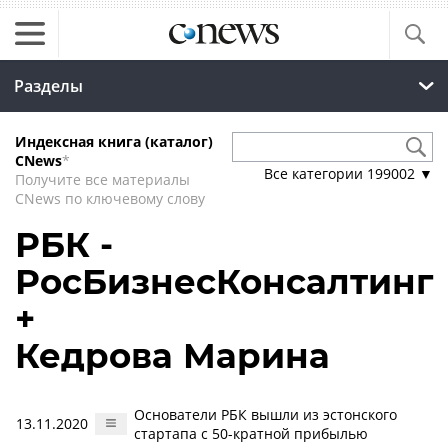
Разделы
Индексная книга (каталог)
CNews
*
Все категории
199002
▼
Получите все материалы
CNews по ключевому слову
РБК -
РосБизнесКонсалтинг
+
Кедрова Марина
Основатели РБК вышли из эстонского
13.11.2020
стартапа с 50-кратной прибылью