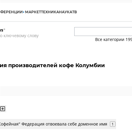
НФЕРЕНЦИИ
МАРКЕТ
ТЕХНИКА
НАУКА
ТВ
ws
*
о ключевому слову
Все категории
19
ия производителей кофе Колумбии
Кофейная" Федерация отвоевала себе доменное имя
1