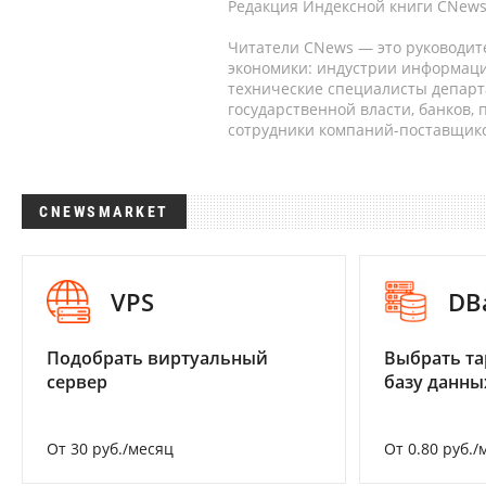
Редакция Индексной книги CNews
Читатели CNews — это руководит
экономики: индустрии информаци
технические специалисты депар
государственной власти, банков,
сотрудники компаний-поставщико
CNEWSMARKET
VPS
DB
Подобрать виртуальный
Выбрать та
сервер
базу данны
От 30 руб./месяц
От 0.80 руб./