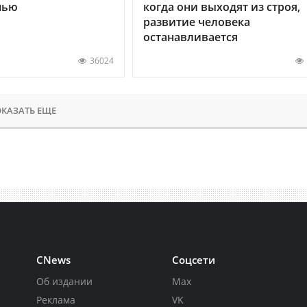
нью
когда они выходят из строя,
развитие человека
останавливается
36024
КАЗАТЬ ЕЩЕ
CNews
Соцсети
Об издании
Max
Реклама
VK