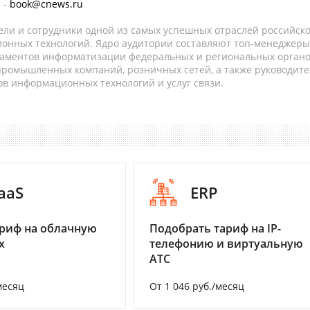
 -
book@cnews.ru
ели и сотрудники одной из самых успешных отраслей российск
онных технологий. Ядро аудитории составляют топ-менеджеры
таментов информатизации федеральных и региональных орган
 промышленных компаний, розничных сетей, а также руководите
в информационных технологий и услуг связи.
aaS
ERP
риф на облачную
Подобрать тариф на IP-
х
телефонию и виртуальную
АТС
месяц
От 1 046 руб./месяц