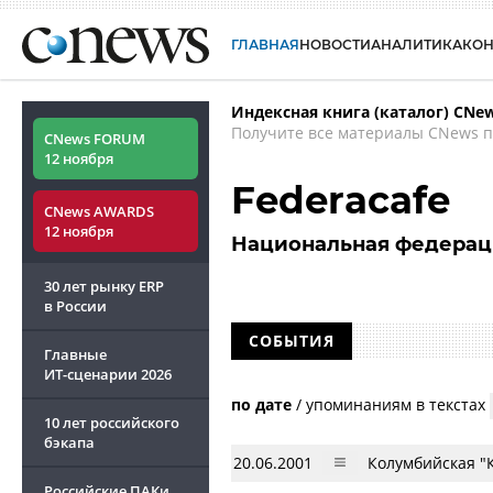
ГЛАВНАЯ
НОВОСТИ
АНАЛИТИКА
КО
Индексная книга (каталог) CNe
Получите все материалы CNews п
CNews FORUM
12 ноября
Federacafe
CNews AWARDS
12 ноября
Национальная федерац
30 лет рынку ERP
в России
СОБЫТИЯ
Главные
ИТ-сценарии
2026
по дате
/
упоминаниям в текстах
10 лет российского
бэкапа
20.06.2001
Колумбийская "
Российские ПАКи