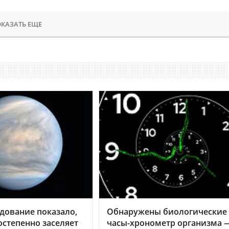
КАЗАТЬ ЕЩЕ
дование показало,
Обнаружены биологические
остепенно заселяет
часы-хронометр организма 