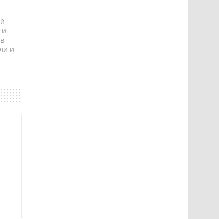
ой
 и
ов
ли и