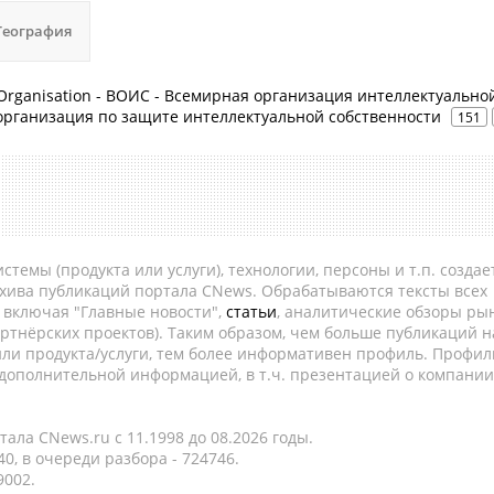
География
ty Organisation - ВОИС - Всемирная организация интеллектуально
организация по защите интеллектуальной собственности
151
темы (продукта или услуги), технологии, персоны и т.п. создае
рхива публикаций портала CNews. Обрабатываются тексты всех
, включая "Главные новости",
статьи
, аналитические обзоры рын
ртнёрских проектов). Таким образом, чем больше публикаций н
ли продукта/услуги, тем более информативен профиль. Профил
 дополнительной информацией, в т.ч. презентацией о компании
ала CNews.ru c 11.1998 до 08.2026 годы.
0, в очереди разбора - 724746.
9002.