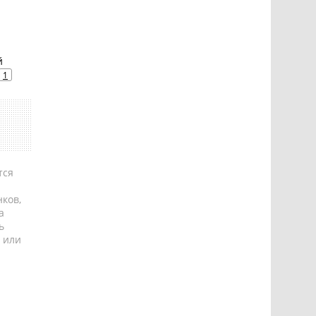
й
1
тся
ков,
а
ь
 или