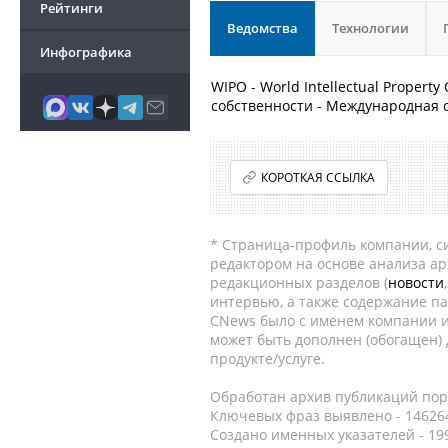
Рейтинги
Ведомства
Технологии
Инфографика
WIPO - World Intellectual Proper
собственности - Международная 
КОРОТКАЯ ССЫЛКА
* Страница-профиль компании, сис
редактором на основе анализа а
редакционных разделов (
новости
интервью, а также содержание па
CNews было с именем компании и
может быть дополнен (обогащен)
продукте/услуге.
Обработан архив публикаций порт
Ключевых фраз выявлено - 146264
Создано именных указателей - 19