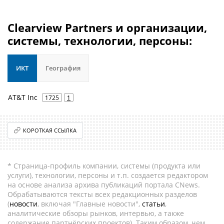
Clearview Partners и организации,
системы, технологии, персоны:
ИКТ
География
AT&T Inc
1725
1
КОРОТКАЯ ССЫЛКА
* Страница-профиль компании, системы (продукта или
услуги), технологии, персоны и т.п. создается редактором
на основе анализа архива публикаций портала CNews.
Обрабатываются тексты всех редакционных разделов
(
новости
, включая "Главные новости",
статьи
,
аналитические обзоры рынков, интервью, а также
содержание партнёрских проектов). Таким образом, чем