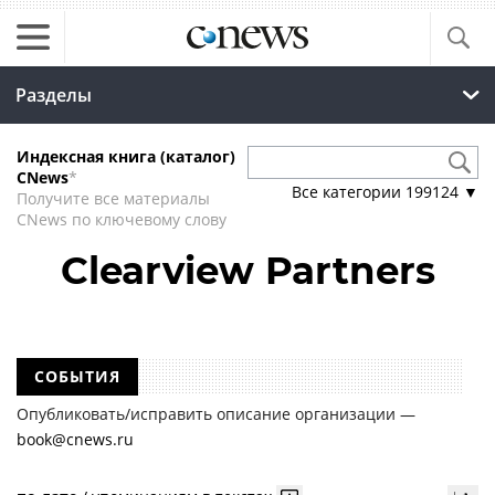
Разделы
Индексная книга (каталог)
CNews
*
Все категории
199124
▼
Получите все материалы
CNews по ключевому слову
Clearview Partners
СОБЫТИЯ
Опубликовать/исправить описание организации —
book@cnews.ru