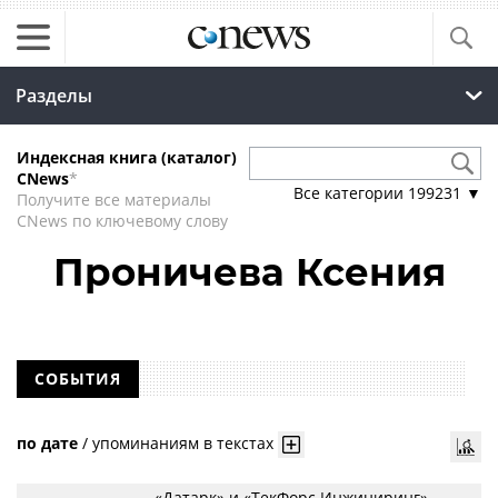
Разделы
Индексная книга (каталог)
CNews
*
Все категории
199231
▼
Получите все материалы
CNews по ключевому слову
Проничева Ксения
СОБЫТИЯ
по дате
/
упоминаниям в текстах
«Датарк» и «ТекФорс Инжиниринг»