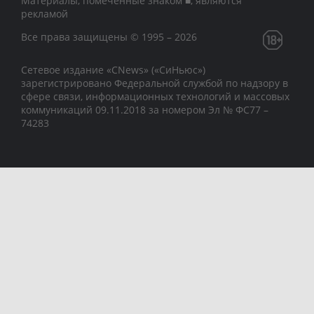
Материалы, помеченные знаком ■, являются
рекламой
Все права защищены © 1995 – 2026
Сетевое издание «CNews» («СиНьюс»)
зарегистрировано Федеральной службой по надзору в
сфере связи, информационных технологий и массовых
коммуникаций 09.11.2018 за номером Эл № ФС77 –
74283