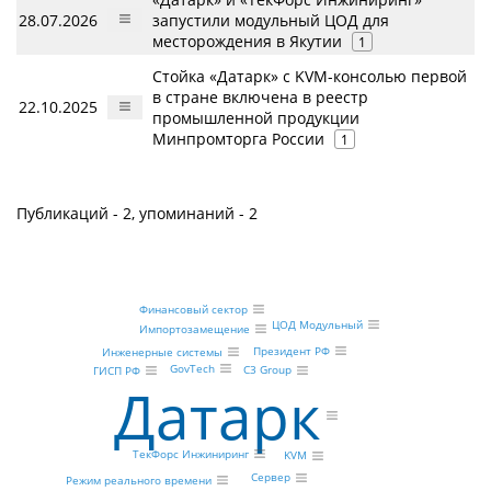
28.07.2026
запустили модульный ЦОД для
месторождения в Якутии
1
Стойка «Датарк» с KVM-консолью первой
в стране включена в реестр
22.10.2025
промышленной продукции
Минпромторга России
1
Публикаций - 2, упоминаний - 2
Финансовый сектор
ЦОД Модульный
Импортозамещение
Президент РФ
Инженерные системы
GovTech
C3 Group
ГИСП РФ
Датарк
ТекФорс Инжиниринг
KVM
Сервер
Режим реального времени