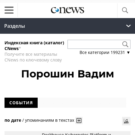
Разделы
Индексная книга (каталог)
CNews
*
Все категории
199231
▼
Получите все материалы
CNews по ключевому слову
Порошин Вадим
СОБЫТИЯ
по дате
/
упоминаниям в текстах
Deckhouse Kubernetes Platform и