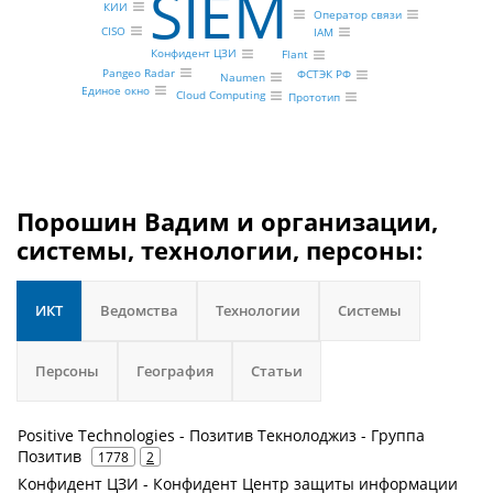
SIEM
КИИ
Оператор связи
CISO
IAM
Конфидент ЦЗИ
Flant
Pangeo Radar
ФСТЭК РФ
Naumen
Единое окно
Cloud Computing
Прототип
Порошин Вадим и организации,
системы, технологии, персоны:
ИКТ
Ведомства
Технологии
Системы
Персоны
География
Статьи
Positive Technologies - Позитив Текнолоджиз - Группа
Позитив
1778
2
Конфидент ЦЗИ - Конфидент Центр защиты информации