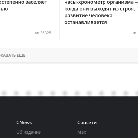
остепенно заселяет
часы-хронометр организма 
нью
когда они выходят из строя,
развитие человека
останавливается
36325
КАЗАТЬ ЕЩЕ
CNews
Соцсети
Об издании
Max