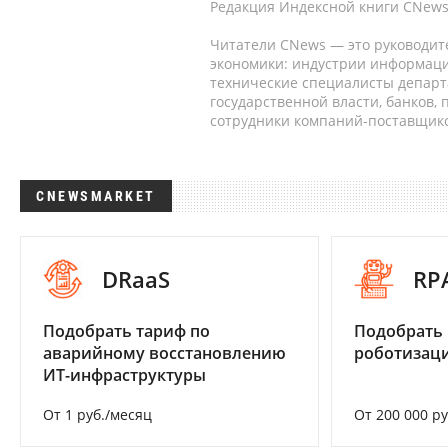
Редакция Индексной книги CNews
Читатели CNews — это руководит
экономики: индустрии информаци
технические специалисты депар
государственной власти, банков,
сотрудники компаний-поставщико
CNEWSMARKET
DRaaS
RP
Подобрать тариф по
Подобрать
аварийному восстановлению
роботизац
ИТ-инфраструктуры
От 1 руб./месяц
От 200 000 р