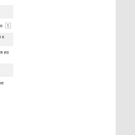
ло
1
 к
я из
ые