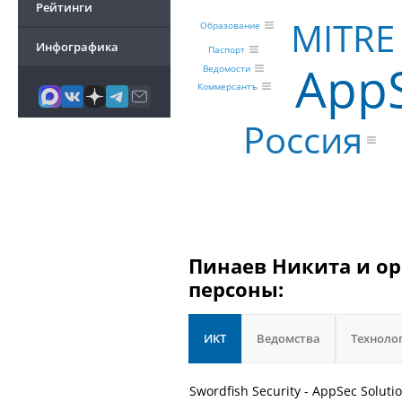
Рейтинги
MITRE
Образование
Инфографика
Паспорт
AppS
Ведомости
Коммерсантъ
Россия
Пинаев Никита и ор
персоны:
ИКТ
Ведомства
Техноло
Swordfish Security - AppSec Solut