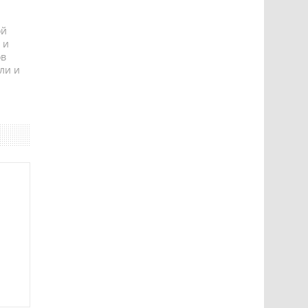
ой
 и
ов
ли и