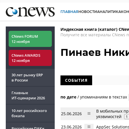
ГЛАВНАЯ
НОВОСТИ
АНАЛИТИКА
КО
Индексная книга (каталог) CNe
Получите все материалы CNews п
CNews FORUM
12 ноября
Пинаев Ник
CNews AWARDS
12 ноября
30 лет рынку ERP
в России
СОБЫТИЯ
Главные
по дате
/
упоминаниям в текстах
ИТ-сценарии
2026
10 лет российского
В мобильных пр
25.06.2026
бэкапа
уязвимостей
1
23.06.2026
AppSec Solution
Российские ПАКи