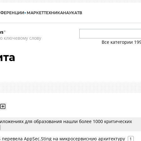
НФЕРЕНЦИИ
МАРКЕТ
ТЕХНИКА
НАУКА
ТВ
ws
*
о ключевому слову
Все категории
19
ита
иложениях для образования нашли более 1000 критических
s перевела AppSec.Sting на микросервисную архитектуру
1