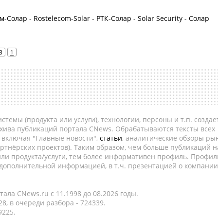
-Солар - Rostelecom-Solar - РТК-Солар - Solar Security - Солар
3
1
темы (продукта или услуги), технологии, персоны и т.п. создае
рхива публикаций портала CNews. Обрабатываются тексты всех
, включая "Главные новости",
статьи
, аналитические обзоры рын
ртнёрских проектов). Таким образом, чем больше публикаций н
ли продукта/услуги, тем более информативен профиль. Профил
 дополнительной информацией, в т.ч. презентацией о компании
ала CNews.ru c 11.1998 до 08.2026 годы.
8, в очереди разбора - 724339.
9225.