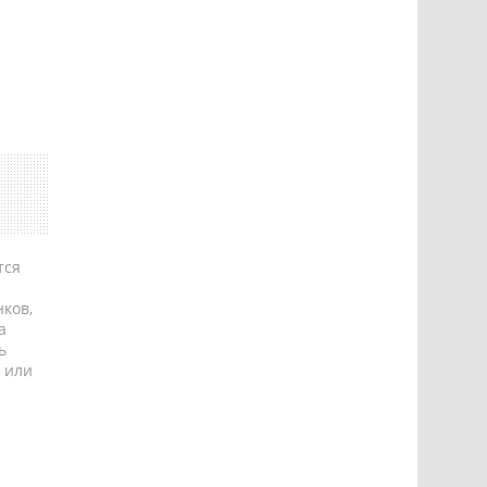
тся
ков,
а
ь
 или