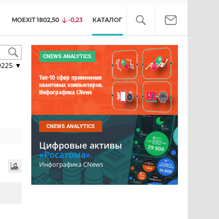
MOEXIT
1802,50
-0,23
КАТАЛОГ
CNEWS ANALYTICS
9225
▼
Топ-10 сфер применения
квантовых компьютеров.
Инфографика CNews
CNEWS ANALYTICS
Цифровые активы
«Росатома».
Инфографика CNews