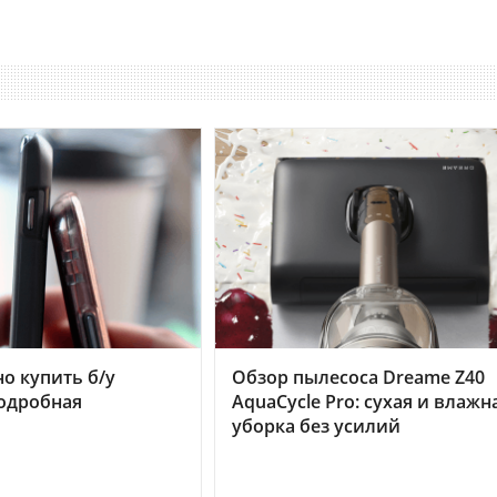
но купить б/у
Обзор пылесоса Dreame Z40
подробная
AquaCycle Pro: сухая и влажн
уборка без усилий