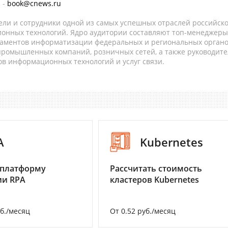
 -
book@cnews.ru
ели и сотрудники одной из самых успешных отраслей российск
онных технологий. Ядро аудитории составляют топ-менеджеры
таментов информатизации федеральных и региональных орган
 промышленных компаний, розничных сетей, а также руководите
в информационных технологий и услуг связи.
A
Kubernetes
 платформу
Рассчитать стоимость
ии RPA
кластеров Kubernetes
уб./месяц
От 0.52 руб./месяц