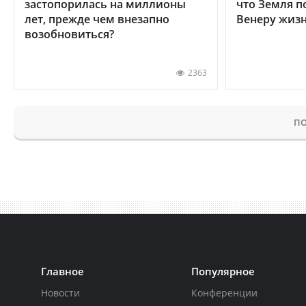
застопорилась на миллионы
что Земля п
лет, прежде чем внезапно
Венеру жиз
возобновиться?
2363
ПО
Главное
Популярное
Новости
Конференции