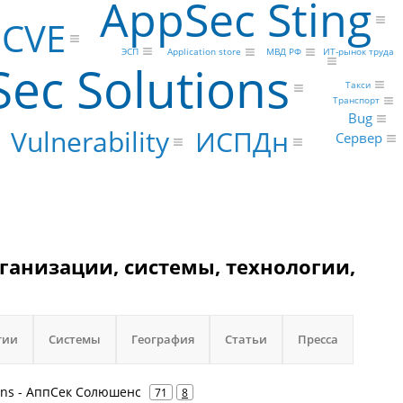
AppSec Sting
 CVE
ИТ-рынок труда
ЭСП
Application store
МВД РФ
ec Solutions
Такси
Транспорт
Bug
Vulnerability
ИСПДн
Сервер
ганизации, системы, технологии,
гии
Системы
География
Статьи
Пресса
ions - АппСек Солюшенс
71
8