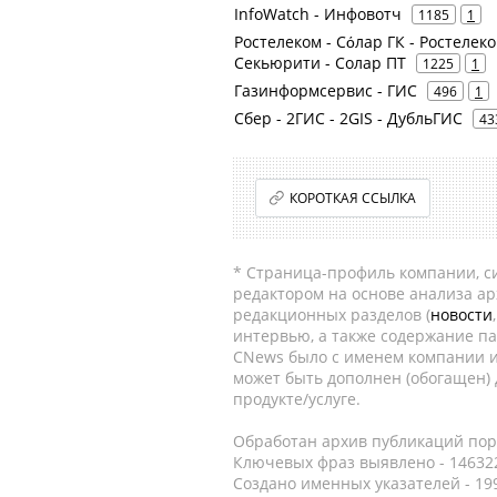
InfoWatch - Инфовотч
1185
1
Ростелеком - Сόлар ГК - Ростелеком
Секьюрити - Солар ПТ
1225
1
Газинформсервис - ГИС
496
1
Сбер - 2ГИС - 2GIS - ДубльГИС
43
КОРОТКАЯ ССЫЛКА
* Страница-профиль компании, сис
редактором на основе анализа а
редакционных разделов (
новости
интервью, а также содержание па
CNews было с именем компании и
может быть дополнен (обогащен)
продукте/услуге.
Обработан архив публикаций порт
Ключевых фраз выявлено - 146322
Создано именных указателей - 19