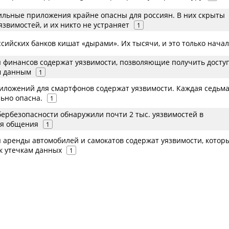
ильные приложения крайне опасны для россиян. В них скрыты
язвимостей, и их никто не устраняет
1
ийских банков кишат «дырами». Их тысячи, и это только нача
 финансов содержат уязвимости, позволяющие получить доступ
м данным
1
иложений для смартфонов содержат уязвимости. Каждая седьма
ьно опасна.
1
бербезопасности обнаружили почти 2 тыс. уязвимостей в
ля общения
1
 аренды автомобилей и самокатов содержат уязвимости, котор
к утечкам данных
1