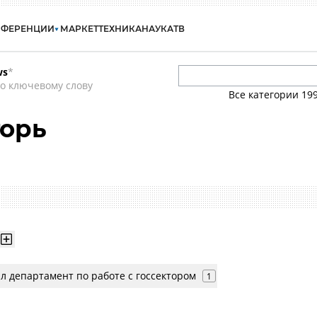
НФЕРЕНЦИИ
МАРКЕТ
ТЕХНИКА
НАУКА
ТВ
ws
*
о ключевому слову
Все категории
19
горь
л департамент по работе с госсектором
1