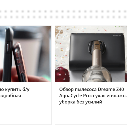
но купить б/у
Обзор пылесоса Dreame Z40
подробная
AquaCycle Pro: сухая и влажн
уборка без усилий