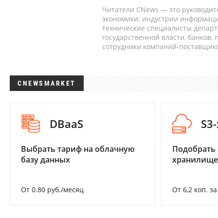
Читатели CNews — это руководит
экономики: индустрии информаци
технические специалисты депар
государственной власти, банков,
сотрудники компаний-поставщико
CNEWSMARKET
DBaaS
S3
Выбрать тариф на облачную
Подобрать
базу данных
хранилище
От 0.80 руб./месяц
От 6,2 коп. з