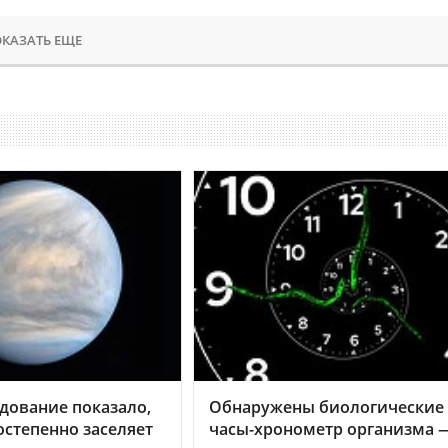
КАЗАТЬ ЕЩЕ
дование показало,
Обнаружены биологические
остепенно заселяет
часы-хронометр организма 