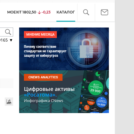
MOEXIT
1802,50
-0,23
КАТАЛОГ
МНЕНИЕ МЕСЯЦА
9165
▼
Почему соответствие
стандартам не гарантирует
защиту от киберугроз
CNEWS ANALYTICS
Цифровые активы
«Росатома».
Инфографика CNews