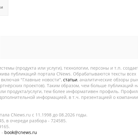
ьи
темы (продукта или услуги), технологии, персоны и т.п. создае
рхива публикаций портала CNews. Обрабатываются тексты всех
, включая "Главные новости",
статьи
, аналитические обзоры рын
ртнёрских проектов). Таким образом, чем больше публикаций н
ли продукта/услуги, тем более информативен профиль. Профил
 дополнительной информацией, в т.ч. презентацией о компании
ала CNews.ru c 11.1998 до 08.2026 годы.
5, в очереди разбора - 724585.
9165.
 -
book@cnews.ru