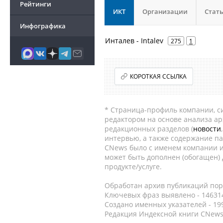
Рейтинги
ИКТ
Организации
Стат
Инфографика
Инталев - Intalev
275
1
КОРОТКАЯ ССЫЛКА
* Страница-профиль компании, сис
редактором на основе анализа а
редакционных разделов (
новости
интервью, а также содержание па
CNews было с именем компании и
может быть дополнен (обогащен)
продукте/услуге.
Обработан архив публикаций порт
Ключевых фраз выявлено - 146314
Создано именных указателей - 19
Редакция Индексной книги CNews