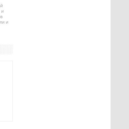
ой
 и
ов
ли и