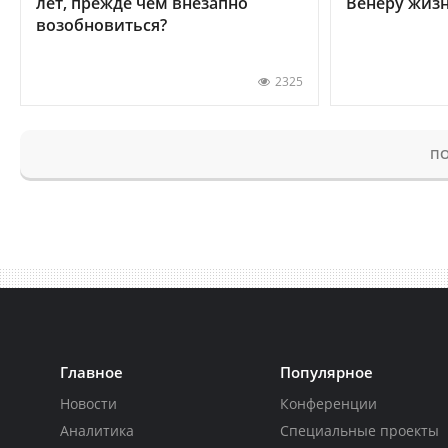
лет, прежде чем внезапно
Венеру жиз
возобновиться?
2325
ПО
Главное
Популярное
Новости
Конференции
Аналитика
Специальные проекты