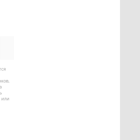
тся
ков,
а
ь
 или