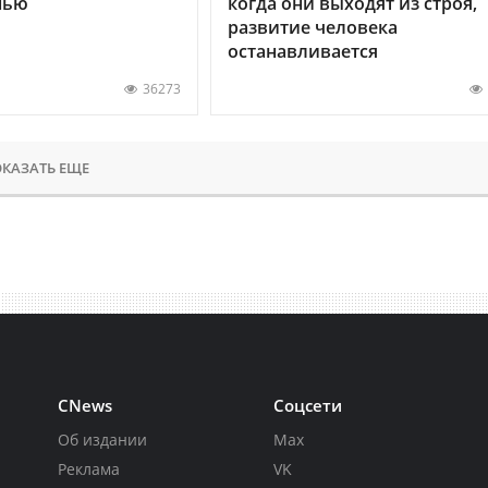
нью
когда они выходят из строя,
развитие человека
останавливается
36273
КАЗАТЬ ЕЩЕ
CNews
Соцсети
Об издании
Max
Реклама
VK