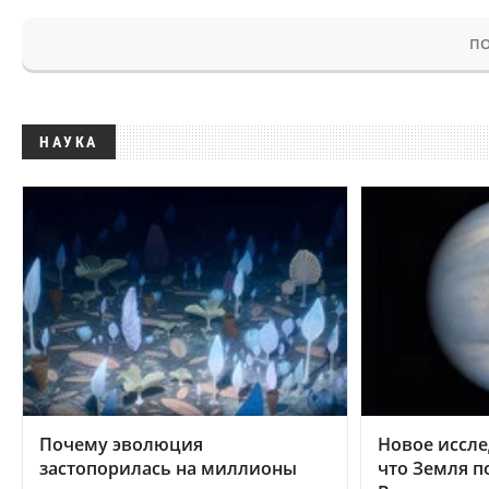
ПО
НАУКА
Почему эволюция
Новое иссле
застопорилась на миллионы
что Земля п