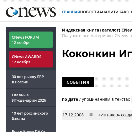
ГЛАВНАЯ
НОВОСТИ
АНАЛИТИКА
КО
Индексная книга (каталог) CNe
Получите все материалы CNews п
CNews FORUM
12 ноября
Коконкин И
CNews AWARDS
12 ноября
30 лет рынку ERP
в России
СОБЫТИЯ
Главные
по дате
/
упоминаниям в текстах
ИТ-сценарии
2026
10 лет российского
17.12.2008
«Инталев» созда
бэкапа
Российские ПАКи